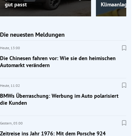
gut passt
Klimaanlage k
Die neuesten Meldungen
Heute,
13:00
Die Chinesen fahren vor: Wie sie den heimischen
Automarkt verändern
Heute,
11:02
BMWs Überraschung: Werbung im Auto polarisiert
die Kunden
Gestern,
05:00
Zeitreise ins Jahr 1976: Mit dem Porsche 924