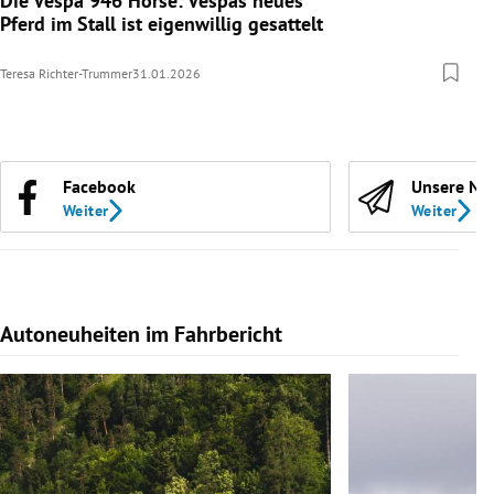
Die Vespa 946 Horse: Vespas neues
Pferd im Stall ist eigenwillig gesattelt
Teresa Richter-Trummer
31.01.2026
Facebook
Unsere Ne
Weiter
Weiter
Autoneuheiten im Fahrbericht
Slide 1 von 7