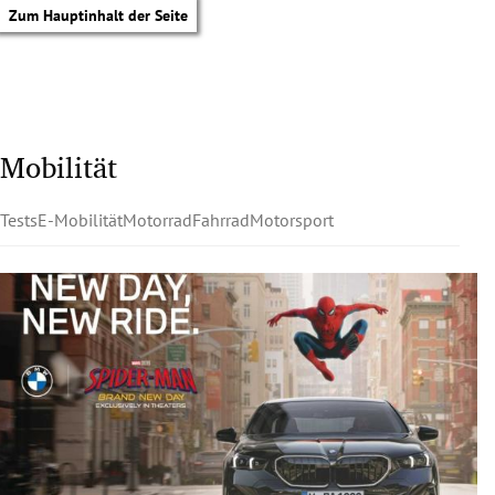
Zum Hauptinhalt der Seite
Mobilität
Tests
E-Mobilität
Motorrad
Fahrrad
Motorsport
tik Untermenü