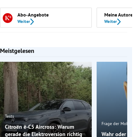
Abo-Angebote
Meine Autoren
Weiter
Weiter
Meistgelesen
Slide 1 von 7
Tests
Frage der Mobilitä
Citroën ë-C5 Aircross: Warum
gerade die Elektroversion richtig
Wahr oder fals