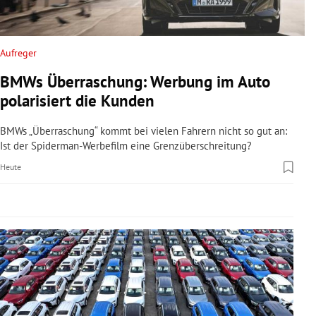
rreich Untermenü
rt Untermenü
Aufreger
BMWs Überraschung: Werbung im Auto
schaft Untermenü
polarisiert die Kunden
s Untermenü
BMWs „Überraschung“ kommt bei vielen Fahrern nicht so gut an:
Ist der Spiderman-Werbefilm eine Grenzüberschreitung?
zeit Untermenü
Heute
undheit Untermenü
tur Untermenü
nung Untermenü
lität Untermenü