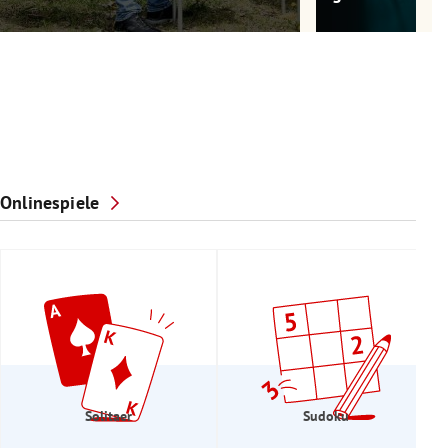
Onlinespiele
Solitaer
Sudoku