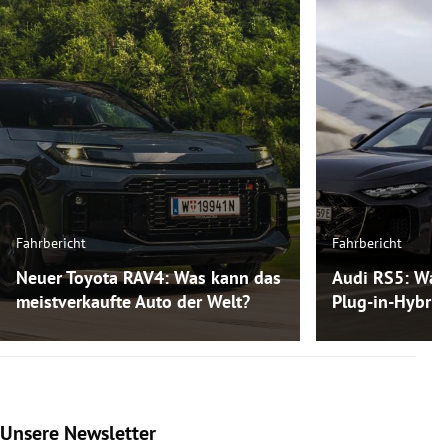
Fahrbericht
Fahrbericht
Neuer Toyota RAV4: Was kann das
Audi RS5: Was
meistverkaufte Auto der Welt?
Plug-in-Hybri
Unsere Newsletter
Slide 1 von 9