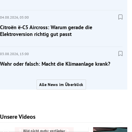
04.08.2026,
05:00
Citroën ë-C5 Aircross: Warum gerade die
Elektroversion richtig gut passt
03.08.2026,
15:00
Wahr oder falsch: Macht die Klimaanlage krank?
Alle News im Überblick
Unsere Videos
Slide 1 von 7
Bild nicht mehr verfügbar