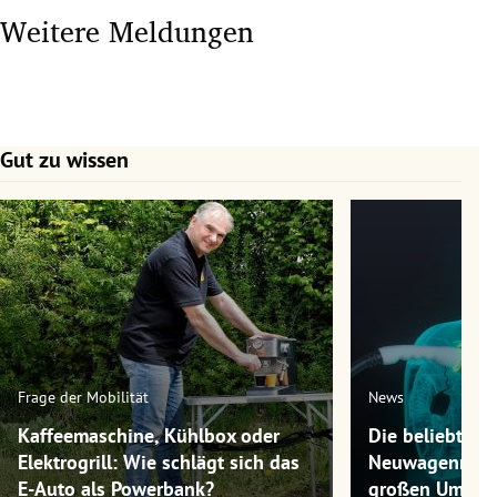
Weitere Meldungen
Gut zu wissen
Slide 1 von 7
Frage der Mobilität
News
Kaffeemaschine, Kühlbox oder
Die beliebtest
Elektrogrill: Wie schlägt sich das
Neuwagenmode
E-Auto als Powerbank?
großen Umwel