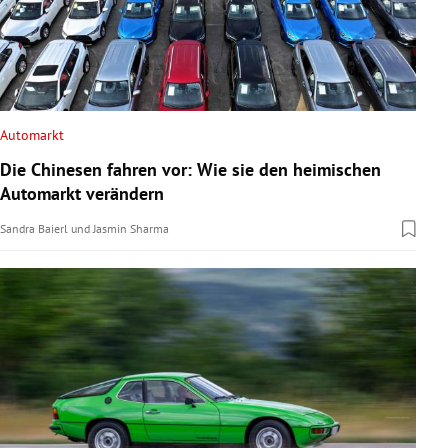
Automarkt
Die Chinesen fahren vor: Wie sie den heimischen
Automarkt verändern
Sandra Baierl
und
Jasmin Sharma