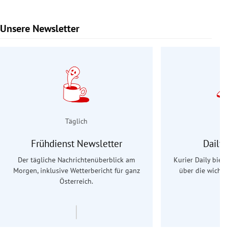
Unsere Newsletter
Slide 1 von 9
Täglich
Frühdienst Newsletter
Daily
Der tägliche Nachrichtenüberblick am
Kurier Daily biet
Morgen, inklusive Wetterbericht für ganz
über die wichti
Österreich.