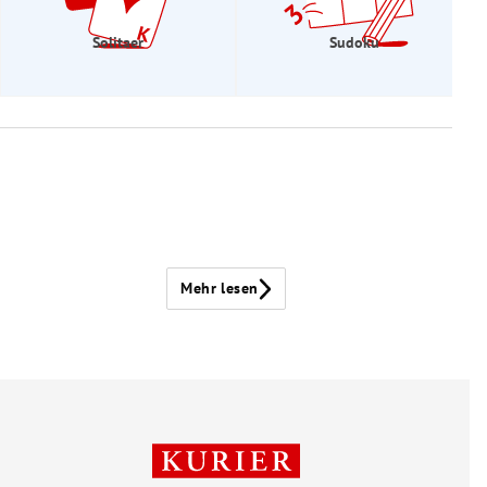
Solitaer
Sudoku
Mehr lesen