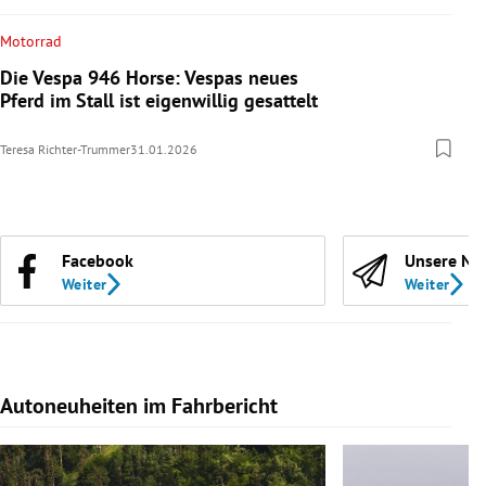
Motorrad
Die Vespa 946 Horse: Vespas neues
Pferd im Stall ist eigenwillig gesattelt
Teresa Richter-Trummer
31.01.2026
Facebook
Unsere Ne
Weiter
Weiter
Autoneuheiten im Fahrbericht
Slide 1 von 7