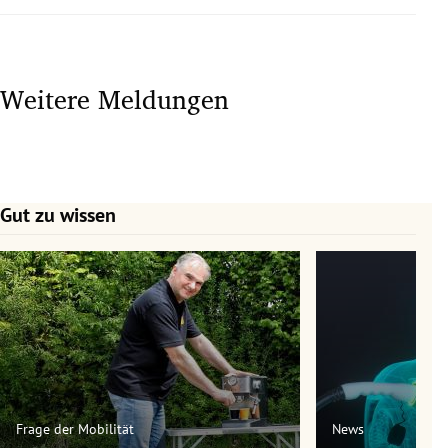
Weitere Meldungen
Gut zu wissen
Slide 1 von 7
Frage der Mobilität
News