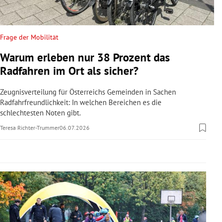
rreich Untermenü
rt Untermenü
Frage der Mobilität
Warum erleben nur 38 Prozent das
schaft Untermenü
Radfahren im Ort als sicher?
s Untermenü
Zeugnisverteilung für Österreichs Gemeinden in Sachen
Radfahrfreundlichkeit: In welchen Bereichen es die
zeit Untermenü
schlechtesten Noten gibt.
Teresa Richter-Trummer
06.07.2026
undheit Untermenü
tur Untermenü
nung Untermenü
lität Untermenü