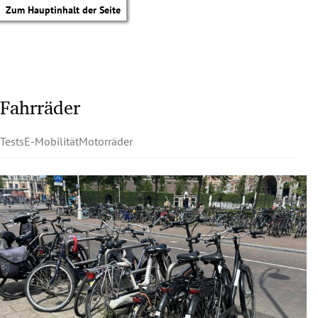
Zum Hauptinhalt der Seite
Fahrräder
Tests
E-Mobilität
Motorräder
tik Untermenü