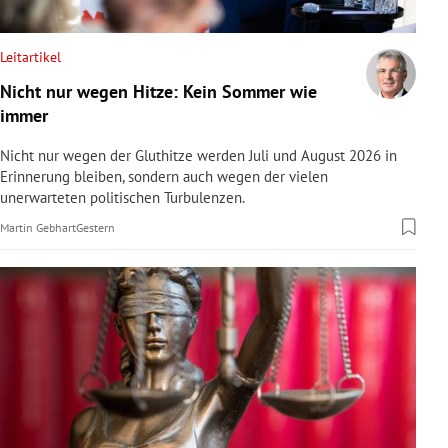
rreich Untermenü
Leitartikel
rt Untermenü
Nicht nur wegen Hitze: Kein Sommer wie
immer
schaft Untermenü
Nicht nur wegen der Gluthitze werden Juli und August 2026 in
s Untermenü
Erinnerung bleiben, sondern auch wegen der vielen
unerwarteten politischen Turbulenzen.
zeit Untermenü
Martin Gebhart
Gestern
undheit Untermenü
tur Untermenü
nung Untermenü
lität Untermenü