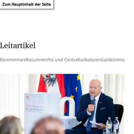
Zum Hauptinhalt der Seite
Leitartikel
Kommentare
Kolumnen
Pro und Contra
Karikaturen
Gastkommentar
tik Untermenü