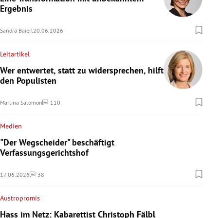
Ergebnis
Sandra Baierl
20.06.2026
Leitartikel
Wer entwertet, statt zu widersprechen, hilft
den Populisten
Martina Salomon
110
Kommentare
Medien
"Der Wegscheider" beschäftigt
Verfassungsgerichtshof
17.06.2026
38
Kommentare
Austropromis
Hass im Netz: Kabarettist Christoph Fälbl