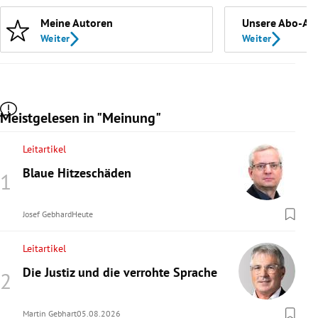
Meine Autoren
Unsere Abo-An
Weiter
Weiter
Meistgelesen in "Meinung"
Leitartikel
Blaue Hitzeschäden
Josef Gebhard
Heute
Leitartikel
Die Justiz und die verrohte Sprache
Martin Gebhart
05.08.2026