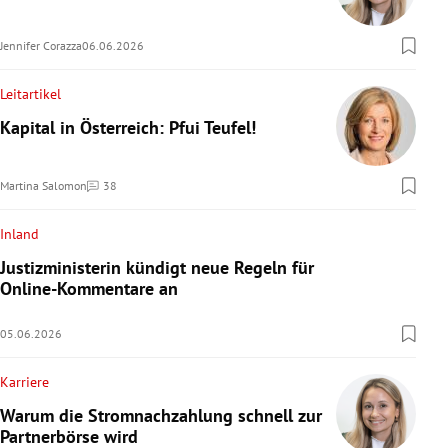
Jennifer Corazza
06.06.2026
Leitartikel
Kapital in Österreich: Pfui Teufel!
Martina Salomon
38
Kommentare
Inland
Justizministerin kündigt neue Regeln für
Online-Kommentare an
05.06.2026
Karriere
Warum die Stromnachzahlung schnell zur
Partnerbörse wird