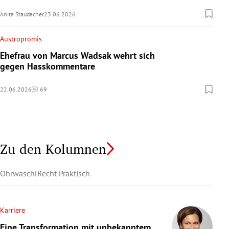
Anita Staudacher
23.06.2026
Austropromis
Ehefrau von Marcus Wadsak wehrt sich
gegen Hasskommentare
22.06.2026
69
Kommentare
Zu den Kolumnen
Ohrwaschl
Recht Praktisch
Karriere
Eine Transformation mit unbekanntem