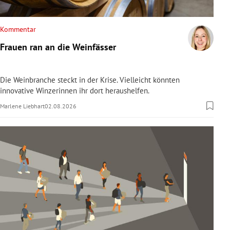
rreich Untermenü
Kommentar
rt Untermenü
Frauen ran an die Weinfässer
schaft Untermenü
Die Weinbranche steckt in der Krise. Vielleicht könnten
s Untermenü
innovative Winzerinnen ihr dort heraushelfen.
Marlene Liebhart
02.08.2026
zeit Untermenü
undheit Untermenü
tur Untermenü
nung Untermenü
lität Untermenü