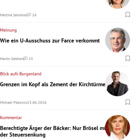
Martina Salomon
16
Kommentare
Meinung
Wie ein U-Ausschuss zur Farce verkommt
Martin Gebhart
25
Kommentare
Blick aufs Burgenland
Grenzen im Kopf als Zement der Kirchtürme
Michael Pekovics
23.06.2026
Kommentar
Berechtigte Ärger der Bäcker: Nur Brösel mit
der Steuersenkung