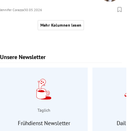
Jennifer Corazza
30.05.2026
Mehr Kolumnen lesen
Unsere Newsletter
Slide 1 von 9
Täglich
Frühdienst Newsletter
Daily