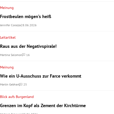
Meinung
Frostbeulen mögen’s heiß
Jennifer Corazza
28.06.2026
Leitartikel
Raus aus der Negativspirale!
Martina Salomon
16
Kommentare
Meinung
Wie ein U-Ausschuss zur Farce verkommt
Martin Gebhart
25
Kommentare
Blick aufs Burgenland
Grenzen im Kopf als Zement der Kirchtürme