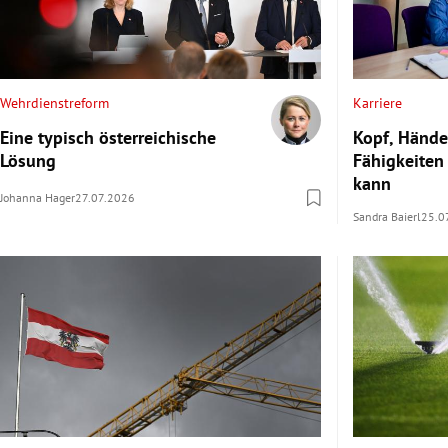
Wehrdienstreform
Karriere
Eine typisch österreichische
Kopf, Hände
Lösung
Fähigkeiten 
kann
Johanna Hager
27.07.2026
Sandra Baierl
25.0