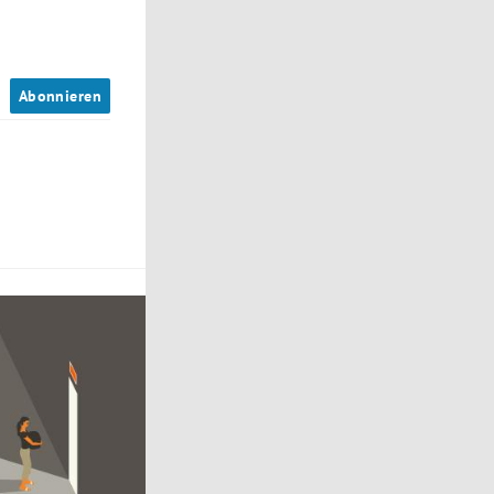
n
Abonnieren