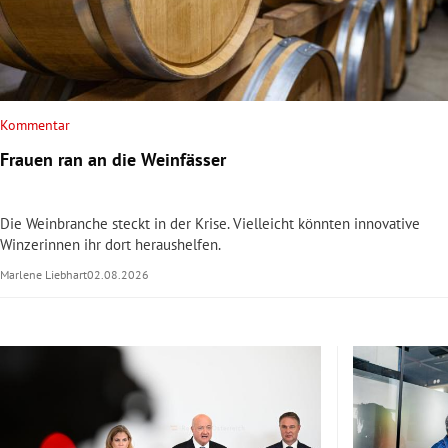
rt Untermenü
schaft Untermenü
Kommentar
s Untermenü
Frauen ran an die Weinfässer
zeit Untermenü
Die Weinbranche steckt in der Krise. Vielleicht könnten innovative
undheit Untermenü
Winzerinnen ihr dort heraushelfen.
Marlene Liebhart
02.08.2026
tur Untermenü
nung Untermenü
lität Untermenü