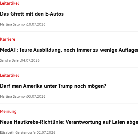
Leitartikel
Das Gfrett mit den E-Autos
Martina Salomon
10.07.2026
Karriere
MedAT: Teure Ausbildung, noch immer zu wenige Auflage
Sandra Baierl
04.07.2026
Leitartikel
Darf man Amerika unter Trump noch mögen?
Martina Salomon
03.07.2026
Meinung
Neue Hautkrebs-Richtlinie: Verantwortung auf Laien abg
Elisabeth Gerstendorfer
02.07.2026