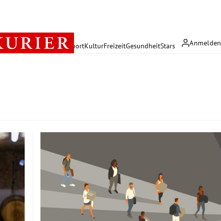
Anmelde
rreich
Politik
Wirtschaft
Sport
Kultur
Freizeit
Gesundheit
Stars