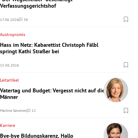
Verfassungsgerichtshof
17.06.2026
38
Kommentare
Austropromis
Hass im Netz: Kabarettist Christoph Fälbl
springt Kathi Straßer bei
15.06.2026
Leitartikel
Vatertag und Budget: Vergesst nicht auf die
Männer
Martina Salomon
12
Kommentare
Karriere
Bye-bye Bildungskarenz, Hallo