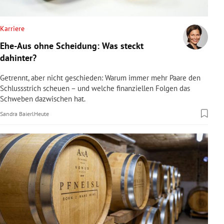
rreich Untermenü
Karriere
rt Untermenü
Ehe-Aus ohne Scheidung: Was steckt
dahinter?
schaft Untermenü
Getrennt, aber nicht geschieden: Warum immer mehr Paare den
s Untermenü
Schlussstrich scheuen – und welche finanziellen Folgen das
Schweben dazwischen hat.
zeit Untermenü
Sandra Baierl
Heute
undheit Untermenü
tur Untermenü
nung Untermenü
lität Untermenü