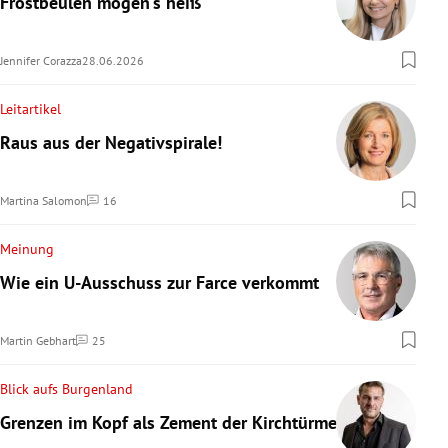
Frostbeulen mögen’s heiß
Jennifer Corazza
28.06.2026
Leitartikel
Raus aus der Negativspirale!
Martina Salomon
16
Kommentare
Meinung
Wie ein U-Ausschuss zur Farce verkommt
Martin Gebhart
25
Kommentare
Blick aufs Burgenland
Grenzen im Kopf als Zement der Kirchtürme