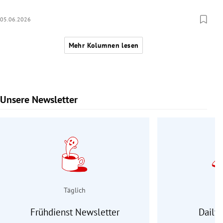
05.06.2026
Mehr Kolumnen lesen
Unsere Newsletter
Slide 1 von 9
Täglich
Frühdienst Newsletter
Daily