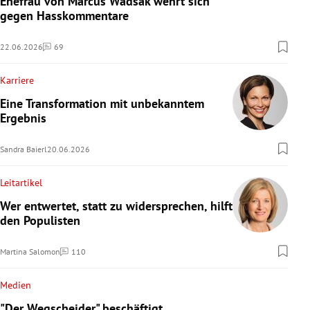
Ehefrau von Marcus Wadsak wehrt sich
gegen Hasskommentare
22.06.2026
69
Kommentare
Karriere
Eine Transformation mit unbekanntem
Ergebnis
Sandra Baierl
20.06.2026
Leitartikel
Wer entwertet, statt zu widersprechen, hilft
den Populisten
Martina Salomon
110
Kommentare
Medien
"Der Wegscheider" beschäftigt