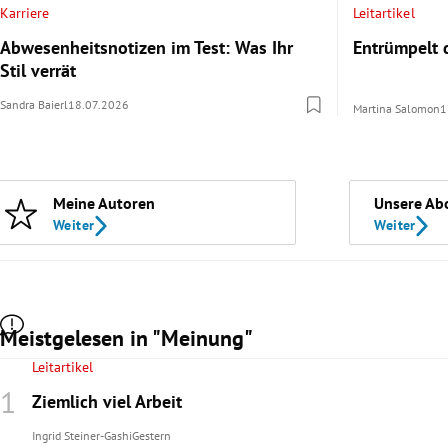
Karriere
Leitartikel
Abwesenheitsnotizen im Test: Was Ihr
Entrümpelt
Stil verrät
Sandra Baierl
18.07.2026
Martina Salomon
1
Meine Autoren
Unsere Ab
Weiter
Weiter
Meistgelesen in "Meinung"
Leitartikel
Ziemlich viel Arbeit
Ingrid Steiner-Gashi
Gestern