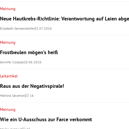
Meinung
Neue Hautkrebs-Richtlinie: Verantwortung auf Laien abg
Elisabeth Gerstendorfer
02.07.2026
Meinung
Frostbeulen mögen’s heiß
Jennifer Corazza
28.06.2026
Leitartikel
Raus aus der Negativspirale!
Martina Salomon
16
Kommentare
Meinung
Wie ein U-Ausschuss zur Farce verkommt