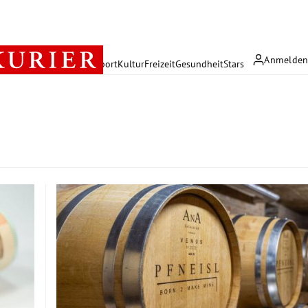
Anmelde
rreich
Politik
Wirtschaft
Sport
Kultur
Freizeit
Gesundheit
Stars