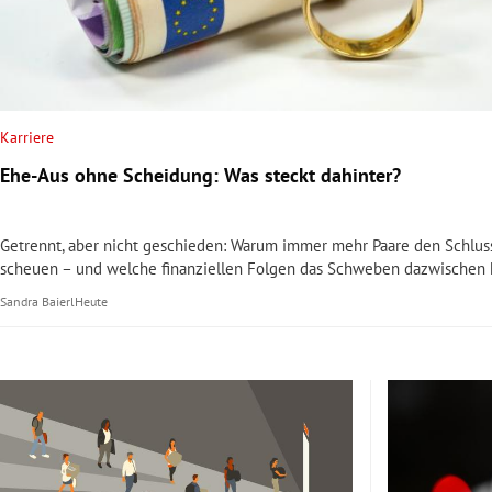
rt Untermenü
schaft Untermenü
Karriere
s Untermenü
Ehe-Aus ohne Scheidung: Was steckt dahinter?
zeit Untermenü
Getrennt, aber nicht geschieden: Warum immer mehr Paare den Schluss
undheit Untermenü
scheuen – und welche finanziellen Folgen das Schweben dazwischen 
Sandra Baierl
Heute
tur Untermenü
nung Untermenü
lität Untermenü