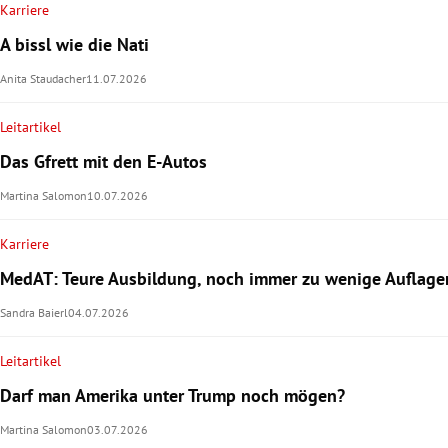
Karriere
A bissl wie die Nati
Anita Staudacher
11.07.2026
Leitartikel
Das Gfrett mit den E-Autos
Martina Salomon
10.07.2026
Karriere
MedAT: Teure Ausbildung, noch immer zu wenige Auflage
Sandra Baierl
04.07.2026
Leitartikel
Darf man Amerika unter Trump noch mögen?
Martina Salomon
03.07.2026