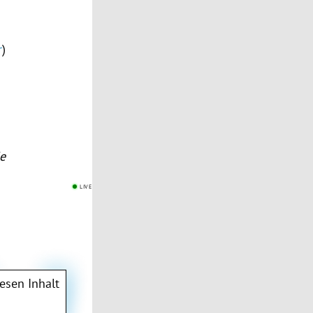
r
)
de
LIVE
esen Inhalt