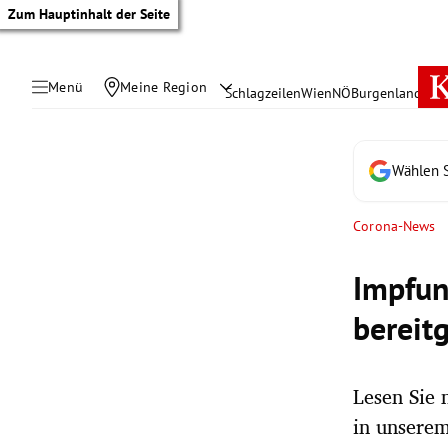
Zum Hauptinhalt der Seite
Menü
Meine Region
Schlagzeilen
Wien
NÖ
Burgenland
Öste
Wählen S
Corona-News
Impfun
bereitg
Lesen Sie 
tik Untermenü
in unserem
rreich Untermenü