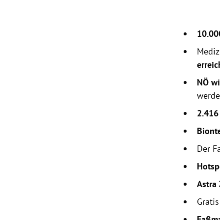
10.00
Medizi
errei
NÖ wi
werde
2.416
Biont
Der F
Hotsp
Astra
Grati
Faßm