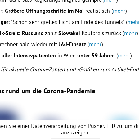
r:
Größere Öffnungsschritte im Mai
realistisch (
mehr
)
nger
: "Schon sehr grelles Licht am Ende des Tunnels" (
meh
ik-Streit: Russland
zahlt
Slowakei
Kaufpreis zurück (
mehr
)
 rechnet bald wieder mit
J&J‐Einsatz
(
mehr
)
 aller Intensivpatienten
in Wien
unter 59 Jahren
(
mehr
)
 für aktuelle Corona-Zahlen und -Grafiken zum Artikel-En
es rund um die Corona-Pandemie
en Sie einer Datenverarbeitung von
Pusher, LTD
zu, um di
anzuzeigen.