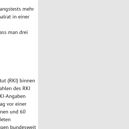
gangstests mehr
alrat in einer
dass man drei
ut (RKI) binnen
ahlen des RKI
RKI-Angaben
ag vor einer
onen und 60
deten
rgen bundesweit