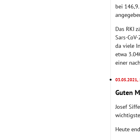
bei 146,9
angegebe
Das RKI z
Sars-CoV-2
da viele 
etwa 3.04
einer nac
03.05.2021,
Guten M
Josef Siff
wichtigst
Heute end