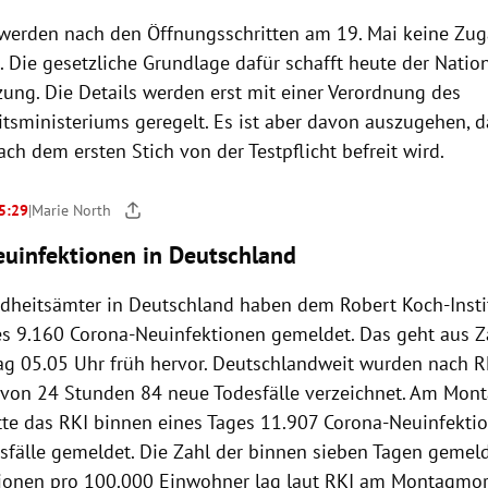
werden nach den Öffnungsschritten am 19. Mai keine Zu
 Die gesetzliche Grundlage dafür schafft heute der Nation
zung. Die Details werden erst mit einer Verordnung des
tsministeriums geregelt. Es ist aber davon auszugehen, 
h dem ersten Stich von der Testpflicht befreit wird.
 5:29
|
Marie North
euinfektionen in Deutschland
dheitsämter in Deutschland haben dem Robert Koch-Instit
es 9.160 Corona-Neuinfektionen gemeldet. Das geht aus Z
g 05.05 Uhr früh hervor. Deutschlandweit wurden nach 
 von 24 Stunden 84 neue Todesfälle verzeichnet. Am Mont
te das RKI binnen eines Tages 11.907 Corona-Neuinfekti
sfälle gemeldet. Die Zahl der binnen sieben Tagen gemel
ionen pro 100.000 Einwohner lag laut RKI am Montagmo