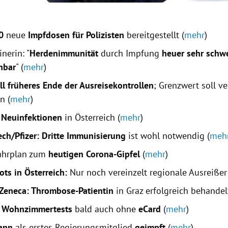
0
neue
Impfdosen für Polizisten
bereitgestellt (
mehr
)
nerin: "
Herdenimmunität
durch Impfung
heuer sehr schw
chbar
" (
mehr
)
ll früheres Ende der Ausreisekontrollen
; Grenzwert soll v
n (
mehr
)
 Neuinfektionen
in Österreich (
mehr
)
ech/Pfizer: Dritte Immunisierung
ist wohl notwendig (
meh
ahrplan zum
heutigen Corona-Gipfel
(
mehr
)
ots in Österreich:
Nur noch vereinzelt regionale Ausreißer
 Zeneca: Thrombose-Patientin
in Graz erfolgreich behandelt
s
Wohnzimmertests
bald auch ohne
eCard
(
mehr
)
ann
als erstes Regierungsmitglied
geimpft
(
mehr
)