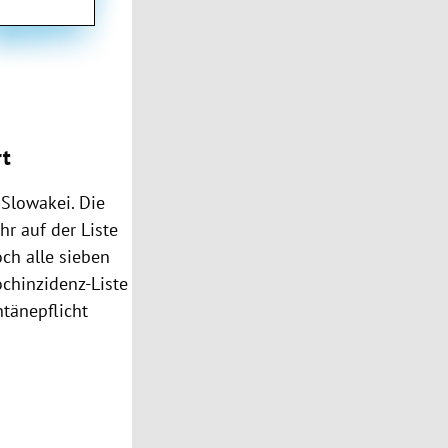
rt
 Slowakei. Die
r auf der Liste
ch alle sieben
ochinzidenz-Liste
ntänepflicht