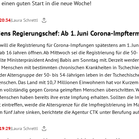
 einen guten Start in die neue Woche!
 20:34
|
Laura Schrettl
ens Regierungschef: Ab 1. Juni Corona-Impfterm
will die Registrierung für Corona-Impfungen spätestens am 1. Juni
b 16 Jahren öffnen. Ab Mittwoch sei die Registrierung für die 50-
ilte Ministerpräsident Andrej Babis am Sonntag mit. Derzeit werde
d Menschen mit bestimmten chronischen Krankheiten in Tschechi
 der Altersgruppe der 50- bis 54-Jährigen leben in der Tschechisc
nschen. Das Land mit 10,7 Millionen Einwohnern hat vor Kurzem
on vollständig gegen Corona geimpften Menschen überschritten. W
enschen haben bereits ihre erste Impfung erhalten. Sollten die I
 eintreffen, werde die Altersgrenze für die Impfregistrierung im 
 fünf Jahre sinken, berichtete die Agentur CTK unter Berufung auf
 19:29
|
Laura Schrettl