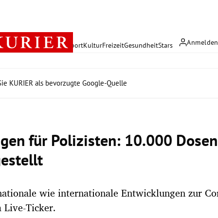
Anmelde
rreich
Politik
Wirtschaft
Sport
Kultur
Freizeit
Gesundheit
Stars
ie KURIER als bevorzugte Google-Quelle
gen für Polizisten: 10.000 Dosen
estellt
nationale wie internationale Entwicklungen zur C
 Live-Ticker.