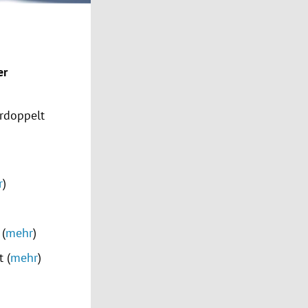
er
erdoppelt
r
)
 (
mehr
)
 (
mehr
)