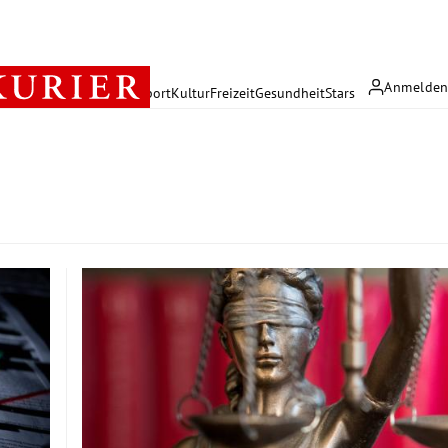
Anmelde
rreich
Politik
Wirtschaft
Sport
Kultur
Freizeit
Gesundheit
Stars