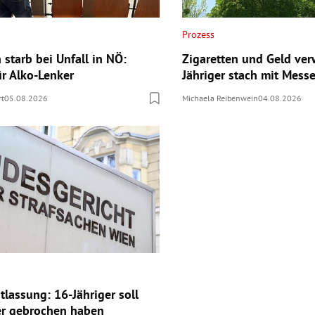
Prozess
n starb bei Unfall in NÖ:
Zigaretten und Geld ver
ür Alko-Lenker
Jähriger stach mit Messe
rt
05.08.2026
Michaela Reibenwein
04.08.2026
tlassung: 16-Jähriger soll
er gebrochen haben