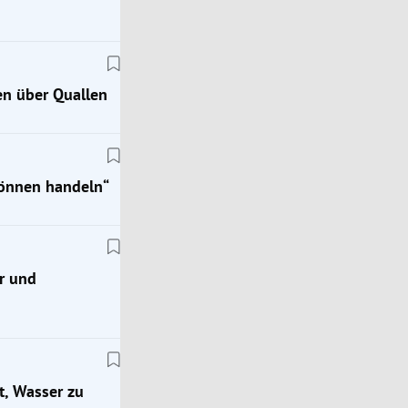
en über Quallen
 können handeln“
r und
Österreich
uch
Das Wetter nächste Woche: Kein Ende der Hitze i
t, Wasser zu