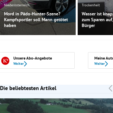
Niederösterreich
Trockenheit
Mord in Pädo-Hunter-Szene?
Wasser ist knap
Kampfsportler soll Mann getötet
zum Sparen auf,
haben
Bürger
Unsere Abo-Angebote
Meine Aut
Weiter
Weiter
Die beliebtesten Artikel
Slide 1 von 7