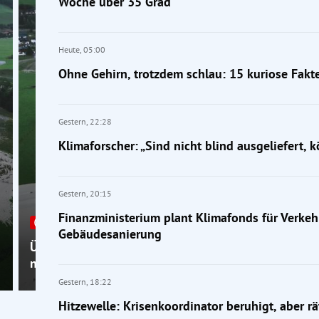
Woche über 35 Grad
Heute,
05:00
Ohne Gehirn, trotzdem schlau: 15 kuriose Fakt
Gestern,
22:28
Klimaforscher: „Sind nicht blind ausgeliefert,
Gestern,
20:15
Finanzministerium plant Klimafonds für Verkeh
Rekordhitze
Gebäudesanierung
Überflutungen und Muren in Salzburg und Tirol + A
nächste Woche über 35 Grad
Gestern,
18:22
Hitzewelle: Krisenkoordinator beruhigt, aber rä