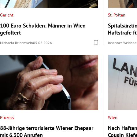
Gericht
St. Pölten
100 Euro Schulden: Männer in Wien
Spitalsärzti
gefoltert
Haftstrafe f
Michaela Reibenwein
05.08.2026
Johannes Weichha
Prozess
Wien
88-Jährige terrorisierte Wiener Ehepaar
Nach Haften
mit 6.300 Anrufen
Cousin Kief