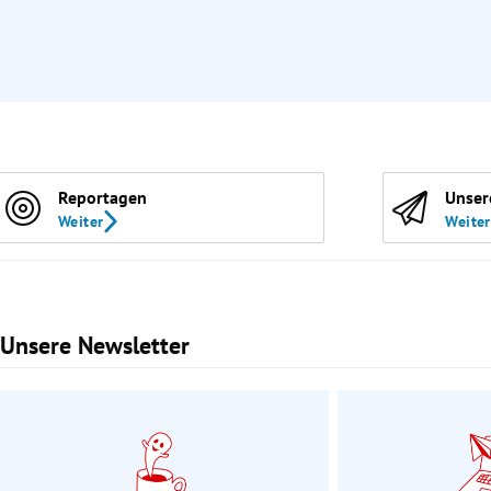
Reportagen
Unser
Weiter
Weiter
Unsere Newsletter
Slide 1 von 3