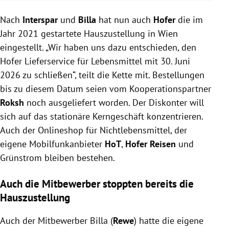
Hofer stellt den 2021 gestarteten
Nach
Lebensmittellieferdienst in Wien mit 30. Juni 2026
Interspar
und
Billa
hat nun auch
Hofer
die im
ein und beendet die Zusammenarbeit mit Roksh.
Jahr 2021 gestartete Hauszustellung in Wien
Der Diskonter will sich stärker auf das stationäre
eingestellt. „Wir haben uns dazu entschieden, den
Kerngeschäft konzentrieren, während andere
Hofer Lieferservice für Lebensmittel mit 30. Juni
Angebote wie HoT, Hofer Reisen und der Non-Food-
2026 zu schließen“, teilt die Kette mit. Bestellungen
Onlineshop bestehen bleiben.
bis zu diesem Datum seien vom Kooperationspartner
Zuvor hatten bereits Billa und Interspar ihre eigene
Roksh
noch ausgeliefert worden. Der Diskonter will
Hauszustellung aus Kostengründen beendet,
sich auf das stationäre Kerngeschäft konzentrieren.
wovon Anbieter wie Alfies und Gurkerl profitieren.
Auch der Onlineshop für Nichtlebensmittel, der
eigene Mobilfunkanbieter
HoT
,
Hofer Reisen
und
Grünstrom bleiben bestehen.
Auch die Mitbewerber stoppten bereits die
Hauszustellung
Auch der Mitbewerber Billa (
Rewe
) hatte die eigene