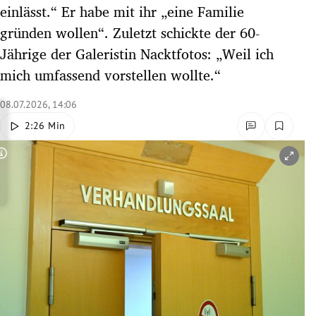
einlässt.“ Er habe mit ihr „eine Familie
rreich Untermenü
gründen wollen“. Zuletzt schickte der 60-
rt Untermenü
Jährige der Galeristin Nacktfotos: „Weil ich
mich umfassend vorstellen wollte.“
schaft Untermenü
08.07.2026, 14:06
s Untermenü
2:26 Min
zeit Untermenü
Copyright-Hinweis öffnen/schließen
undheit Untermenü
tur Untermenü
nung Untermenü
lität Untermenü