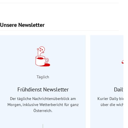
Unsere Newsletter
Slide 1 von 9
Täglich
Frühdienst Newsletter
Daily
Der tägliche Nachrichtenüberblick am
Kurier Daily biet
Morgen, inklusive Wetterbericht für ganz
über die wichti
Österreich.