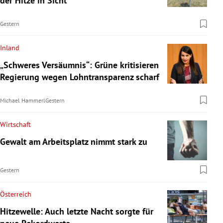
der Hitze in Sicht
Gestern
Inland
„Schweres Versäumnis“: Grüne kritisieren
Regierung wegen Lohntransparenz scharf
Michael Hammerl
Gestern
Wirtschaft
Gewalt am Arbeitsplatz nimmt stark zu
Gestern
Österreich
Hitzewelle: Auch letzte Nacht sorgte für