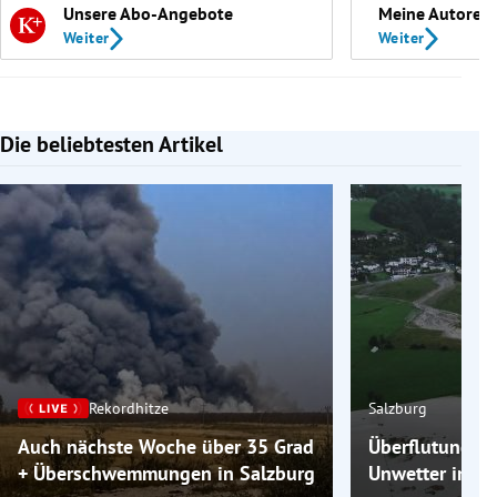
Unsere Abo-Angebote
Meine Autoren
Weiter
Weiter
Die beliebtesten Artikel
Slide 1 von 7
Rekordhitze
Salzburg
Auch nächste Woche über 35 Grad
Überflutungen
+ Überschwemmungen in Salzburg
Unwetter im P