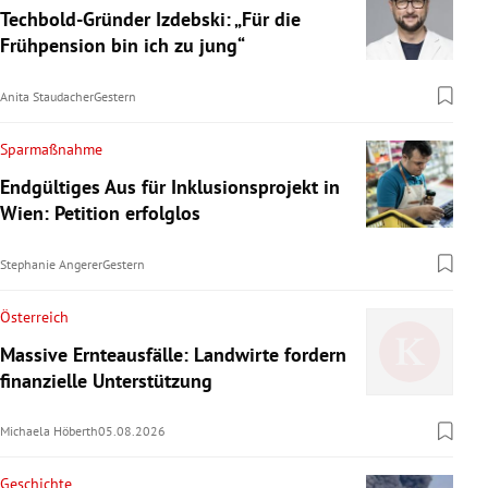
Techbold-Gründer Izdebski: „Für die
Frühpension bin ich zu jung“
Anita Staudacher
Gestern
Sparmaßnahme
Endgültiges Aus für Inklusionsprojekt in
Wien: Petition erfolglos
Stephanie Angerer
Gestern
Österreich
Massive Ernteausfälle: Landwirte fordern
finanzielle Unterstützung
Michaela Höberth
05.08.2026
Geschichte