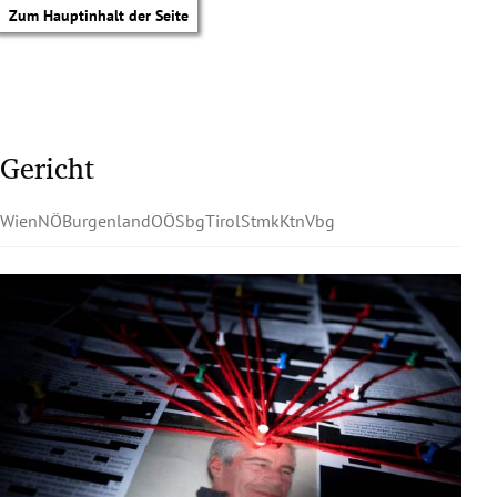
Zum Hauptinhalt der Seite
Gericht
Wien
NÖ
Burgenland
OÖ
Sbg
Tirol
Stmk
Ktn
Vbg
tik Untermenü