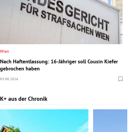
Wien
Nach Haftentlassung: 16-Jähriger soll Cousin Kiefer
gebrochen haben
03.08.2026
K+ aus der Chronik
Slide 1 von 9