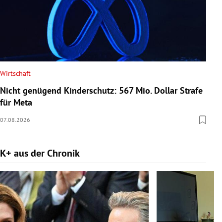
Wirtschaft
Nicht genügend Kinderschutz: 567 Mio. Dollar Strafe
für Meta
07.08.2026
K+ aus der Chronik
Slide 1 von 9