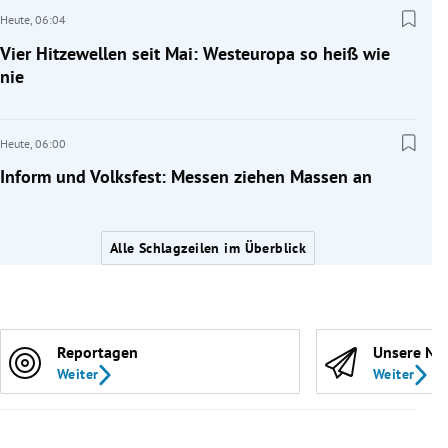
Heute,
06:04
Vier Hitzewellen seit Mai: Westeuropa so heiß wie
nie
Heute,
06:00
Inform und Volksfest: Messen ziehen Massen an
Alle Schlagzeilen im Überblick
Reportagen
Unsere Ne
Weiter
Weiter