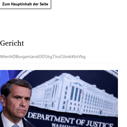
Zum Hauptinhalt der Seite
Gericht
Wien
NÖ
Burgenland
OÖ
Sbg
Tirol
Stmk
Ktn
Vbg
tik Untermenü