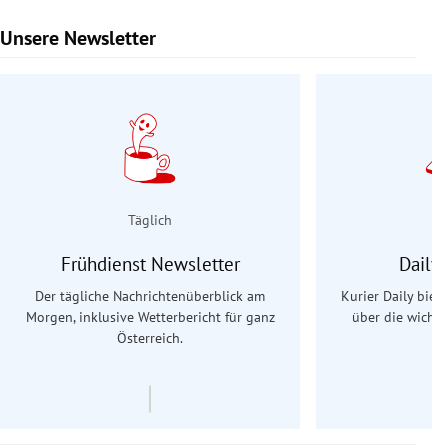
Unsere Newsletter
Slide 1 von 9
Täglich
Frühdienst Newsletter
Daily
Der tägliche Nachrichtenüberblick am
Kurier Daily biet
Morgen, inklusive Wetterbericht für ganz
über die wichti
Österreich.