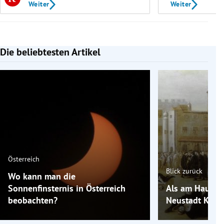
Weiter
Weiter
Die beliebtesten Artikel
Slide 1 von 7
Österreich
Blick zurück
Wo kann man die
Sonnenfinsternis in Österreich
Als am Hauptp
beobachten?
Neustadt Köpfe