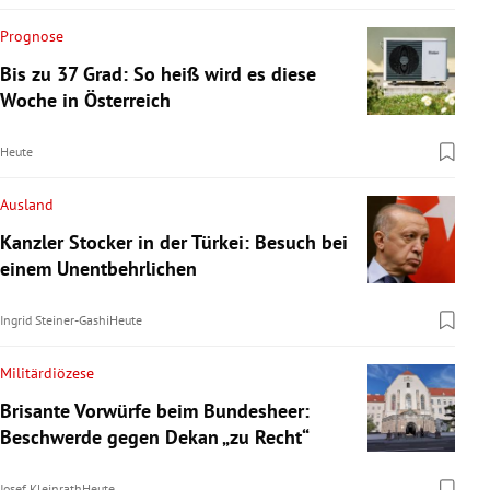
Prognose
Bis zu 37 Grad: So heiß wird es diese
Woche in Österreich
Heute
Ausland
Kanzler Stocker in der Türkei: Besuch bei
einem Unentbehrlichen
Ingrid Steiner-Gashi
Heute
Militärdiözese
Brisante Vorwürfe beim Bundesheer:
Beschwerde gegen Dekan „zu Recht“
Josef Kleinrath
Heute