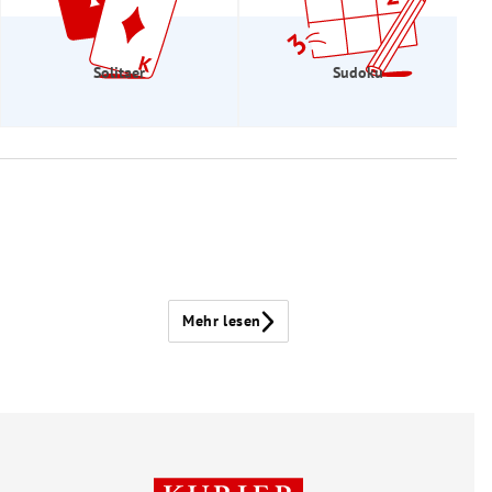
Solitaer
Sudoku
Mehr lesen