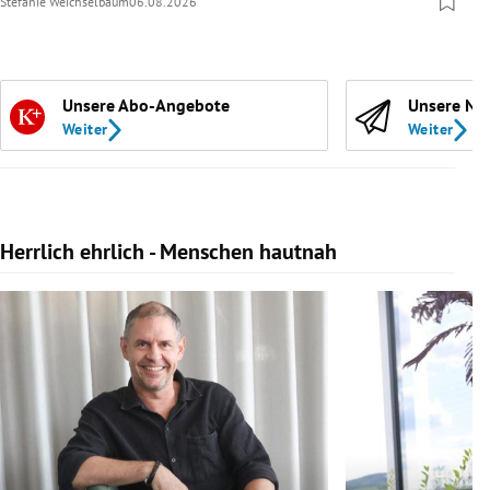
Stefanie Weichselbaum
06.08.2026
Unsere Abo-Angebote
Unsere Ne
Weiter
Weiter
Herrlich ehrlich - Menschen hautnah
Slide 1 von 10