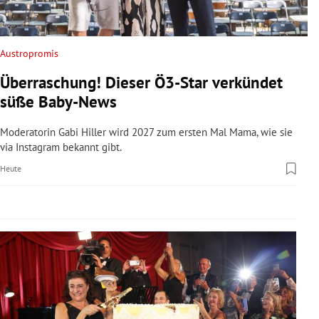
rreich Untermenü
rt Untermenü
Austropromis
Überraschung! Dieser Ö3-Star verkündet
schaft Untermenü
süße Baby-News
s Untermenü
Moderatorin Gabi Hiller wird 2027 zum ersten Mal Mama, wie sie
via Instagram bekannt gibt.
zeit Untermenü
Heute
undheit Untermenü
tur Untermenü
nung Untermenü
lität Untermenü