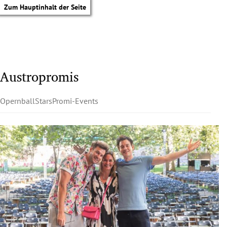
Zum Hauptinhalt der Seite
Austropromis
Opernball
Stars
Promi-Events
tik Untermenü