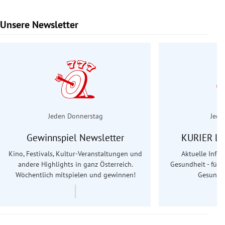
Unsere Newsletter
Slide 1 von 6
Jeden Donnerstag
Jede
Gewinnspiel Newsletter
KURIER Le
Kino, Festivals, Kultur-Veranstaltungen und
Aktuelle Info
andere Highlights in ganz Österreich.
Gesundheit - für S
Wöchentlich mitspielen und gewinnen!
Gesundhe