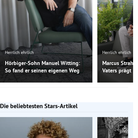
Herrlich ehrlich
Herrlich ehrlich
Hörbiger-Sohn Manuel Witting:
Marcus Strahl:
So fand er seinen eigenen Weg
Vaters prägt ih
Die beliebtesten Stars-Artikel
Slide 1 von 7