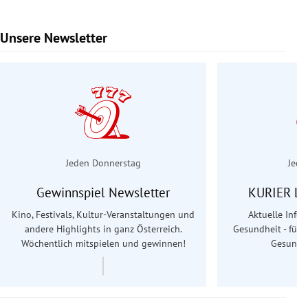
Unsere Newsletter
Slide 1 von 6
Jeden Donnerstag
Jede
Gewinnspiel Newsletter
KURIER Le
Kino, Festivals, Kultur-Veranstaltungen und
Aktuelle Info
andere Highlights in ganz Österreich.
Gesundheit - für S
Wöchentlich mitspielen und gewinnen!
Gesundhe