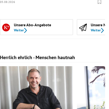
05.08.2026
Unsere Abo-Angebote
Unsere Ne
Weiter
Weiter
Herrlich ehrlich - Menschen hautnah
Slide 1 von 10