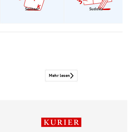
Solitaer
Sudoku
Mehr lesen