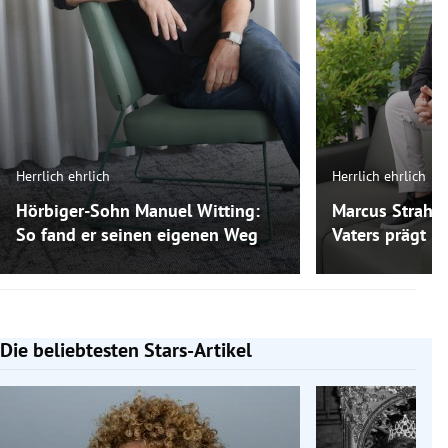
Herrlich ehrlich
Herrlich ehrlich
Hörbiger-Sohn Manuel Witting:
Marcus Strahl:
So fand er seinen eigenen Weg
Vaters prägt ih
Die beliebtesten Stars-Artikel
Slide 1 von 7