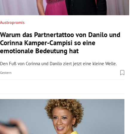
rreich Untermenü
rt Untermenü
Austropromis
Warum das Partnertattoo von Danilo und
schaft Untermenü
Corinna Kamper-Campisi so eine
s Untermenü
emotionale Bedeutung hat
zeit Untermenü
Den Fuß von Corinna und Danilo ziert jetzt eine kleine Welle.
Gestern
undheit Untermenü
tur Untermenü
nung Untermenü
lität Untermenü