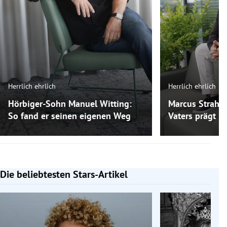
Herrlich ehrlich
Herrlich ehrlich
Hörbiger-Sohn Manuel Witting:
Marcus Strahl:
So fand er seinen eigenen Weg
Vaters prägt ih
Die beliebtesten Stars-Artikel
Slide 1 von 7