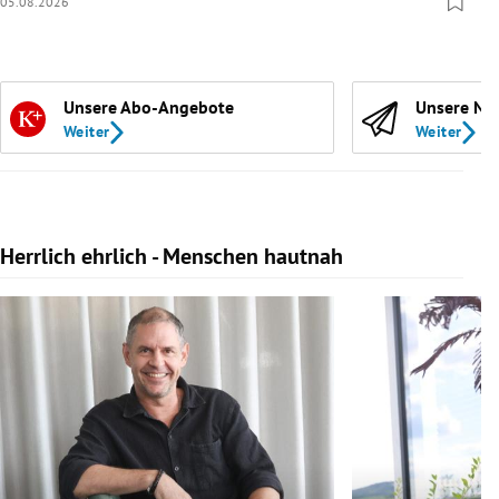
05.08.2026
Unsere Abo-Angebote
Unsere Ne
Weiter
Weiter
Herrlich ehrlich - Menschen hautnah
Slide 1 von 10