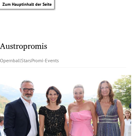
Zum Hauptinhalt der Seite
Austropromis
Opernball
Stars
Promi-Events
tik Untermenü