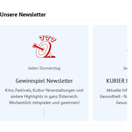
Unsere Newsletter
Slide 1 von 6
Jeden Donnerstag
Jede
Gewinnspiel Newsletter
KURIER Le
Kino, Festivals, Kultur-Veranstaltungen und
Aktuelle Info
andere Highlights in ganz Österreich.
Gesundheit - für S
Wöchentlich mitspielen und gewinnen!
Gesundhe