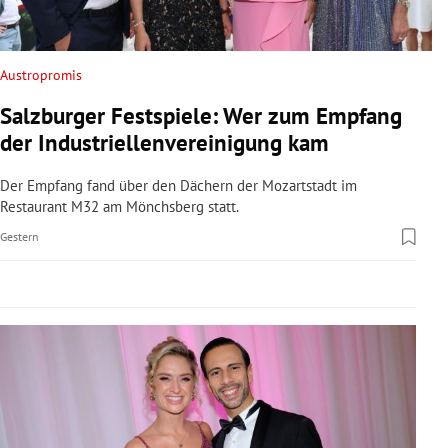
rreich Untermenü
rt Untermenü
Austropromis
Salzburger Festspiele: Wer zum Empfang
schaft Untermenü
der Industriellenvereinigung kam
s Untermenü
Der Empfang fand über den Dächern der Mozartstadt im
Restaurant M32 am Mönchsberg statt.
zeit Untermenü
Gestern
undheit Untermenü
tur Untermenü
nung Untermenü
lität Untermenü