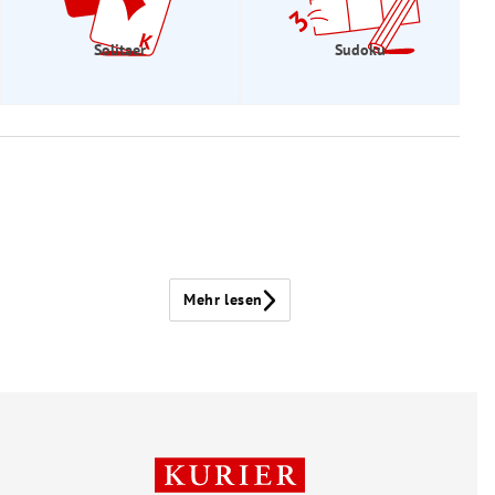
Solitaer
Sudoku
Mehr lesen