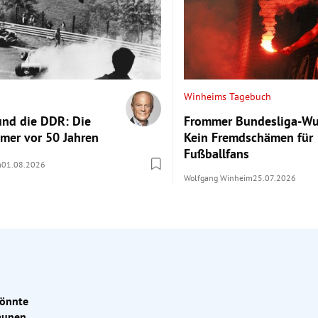
Winheims Tagebuch
und die DDR: Die
Frommer Bundesliga-Wu
ümer vor 50 Jahren
Kein Fremdschämen für
Fußballfans
m
01.08.2026
Wolfgang Winheim
25.07.2026
könnte
m Freitag aus Rumänien nach Hause. Der
2:1-Erfolg gegen Beitar
taunen