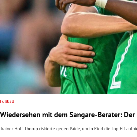
rt Untermenü
schaft Untermenü
s Untermenü
zeit Untermenü
undheit Untermenü
tur Untermenü
nung Untermenü
Fußball
Wiedersehen mit dem Sangare-Berater: Der 
lität Untermenü
Trainer Hoff Thorup riskierte gegen Paide, um in Ried die Top-Elf auf