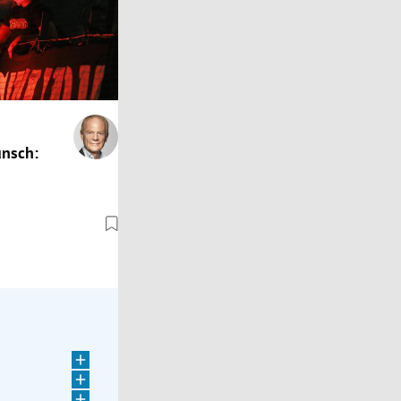
nsch:
 Jerusalem
im