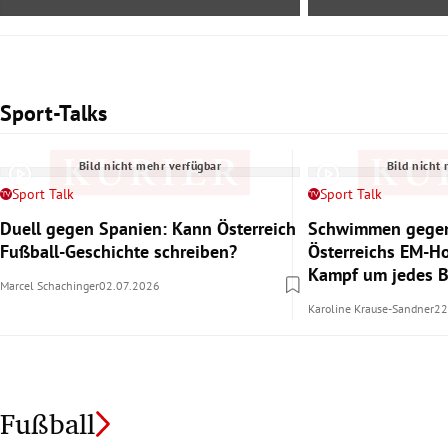
Sport-Talks
Slide 1 von 2
Bild nicht mehr verfügbar
Bild nicht
Sport Talk
Sport Talk
Duell gegen Spanien: Kann Österreich
Schwimmen gegen
Fußball-Geschichte schreiben?
Österreichs EM-H
Kampf um jedes 
Marcel Schachinger
02.07.2026
Karoline Krause-Sandner
22
Fußball