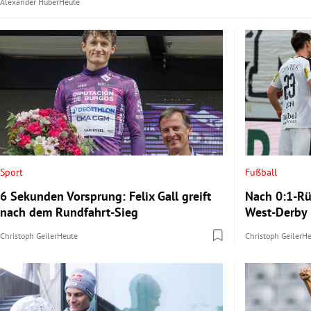
Alexander Huber
Heute
Sport
Fußball
6 Sekunden Vorsprung: Felix Gall greift
Nach 0:1-Rü
nach dem Rundfahrt-Sieg
West-Derby
Christoph Geiler
Heute
Christoph Geiler
He