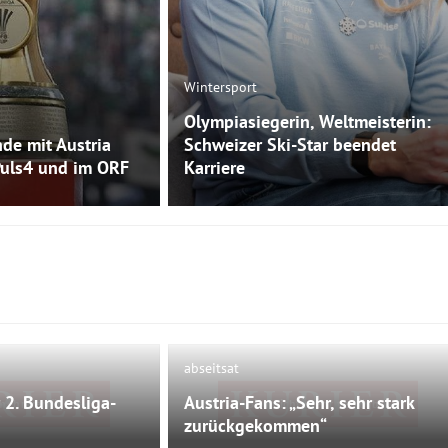
Wintersport
Olympiasiegerin, Weltmeisterin:
de mit Austria
Schweizer Ski-Star beendet
Puls4 und im ORF
Karriere
abseitsat
 2. Bundesliga-
Austria-Fans: „Sehr, sehr stark
 mehr verfügbar
Bild nicht mehr verfügbar
zurückgekommen“