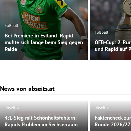
Fußball
Fußball
Bei Premiere in Estland: Rapid
mühte sich lange beim Sieg gegen
ÖFB-Cup: 2. Run
Paide
und Rapid auf 
News von abseits.at
Slide 1 von 3
abseitsat
abseitsat
4:1-Sieg mit Schönheitsfehlern:
Faktencheck zur
Bild nicht mehr verfügbar
Bild nicht
Rapids Problem im Sechserraum
Runde 2026/27