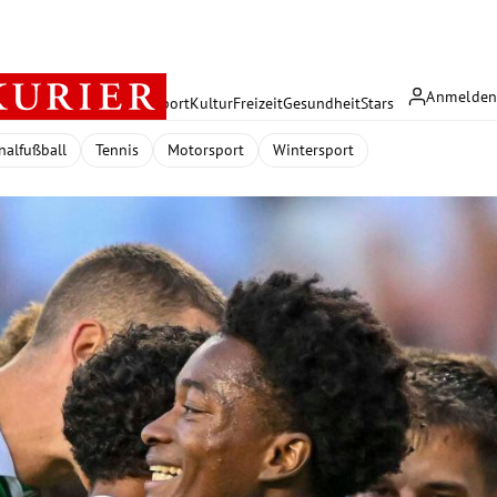
Anmelde
rreich
Politik
Wirtschaft
Sport
Kultur
Freizeit
Gesundheit
Stars
nalfußball
Tennis
Motorsport
Wintersport