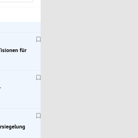
Visionen für
r
rsiegelung