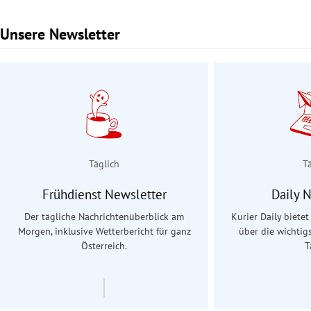
Unsere Newsletter
Slide 1 von 3
Täglich
T
Frühdienst Newsletter
Daily 
Der tägliche Nachrichtenüberblick am
Kurier Daily biete
Morgen, inklusive Wetterbericht für ganz
über die wichtig
Österreich.
T