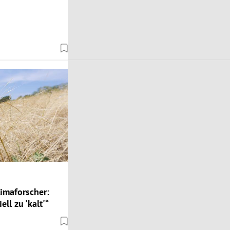
limaforscher:
ll zu 'kalt'“