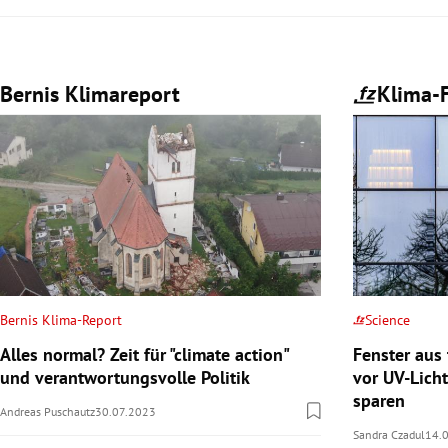
Bernis Klimareport
Klima-F
Bernis Klima-Report
Science
Alles normal? Zeit für "climate action"
Fenster aus
und verantwortungsvolle Politik
vor UV-Lich
sparen
Andreas Puschautz
30.07.2023
Sandra Czadul
14.