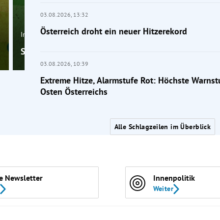
03.08.2026,
13:32
Österreich droht ein neuer Hitzerekord
Inland
Sind wir eigentlich noch zu retten?
03.08.2026,
10:39
Extreme Hitze, Alarmstufe Rot: Höchste Warnst
Osten Österreichs
Alle Schlagzeilen im Überblick
e Newsletter
Innenpolitik
Weiter