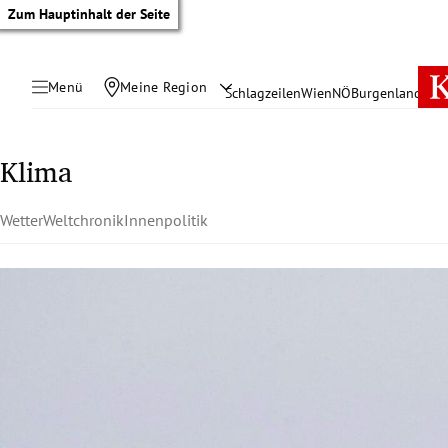
Zum Hauptinhalt der Seite
Menü
Meine Region
Schlagzeilen
Wien
NÖ
Burgenland
Öste
Klima
Wetter
Weltchronik
Innenpolitik
tik Untermenü
rreich Untermenü