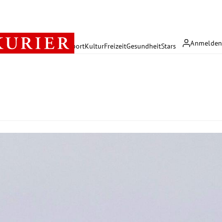
Anmelde
rreich
Politik
Wirtschaft
Sport
Kultur
Freizeit
Gesundheit
Stars