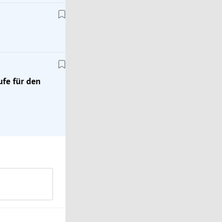
Österreich
Sind Sie ein guter Klimaschützer?
ufe für den