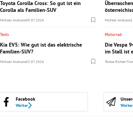
Toyota Corolla Cross: So gut ist ein
Überraschen
Corolla als Familien-SUV
österreichi
Michael Andrusio
09.07.2026
Michael Andrusio
1
Tests
Motorrad
Kia EV5: Wie gut ist das elektrische
Die Vespa 9
Familien-SUV?
im Stall ist 
Michael Andrusio
03.07.2026
Teresa Richter-Tr
Facebook
Unser
Weiter
Weiter