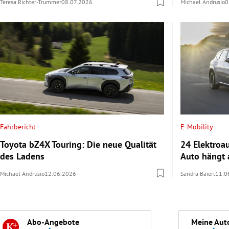
Teresa Richter-Trummer
08.07.2026
Michael Andrusio
0
Fahrbericht
E-Mobility
Toyota bZ4X Touring: Die neue Qualität
24 Elektroa
des Ladens
Auto hängt 
Michael Andrusio
12.06.2026
Sandra Baierl
11.0
Abo-Angebote
Meine Aut