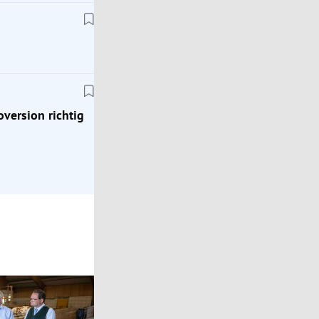
Klassik
ion
Zeitreise ins Jahr 1976: Mit dem Porsche 924
oversion richtig