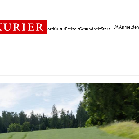
Anmelde
rreich
Politik
Wirtschaft
Sport
Kultur
Freizeit
Gesundheit
Stars