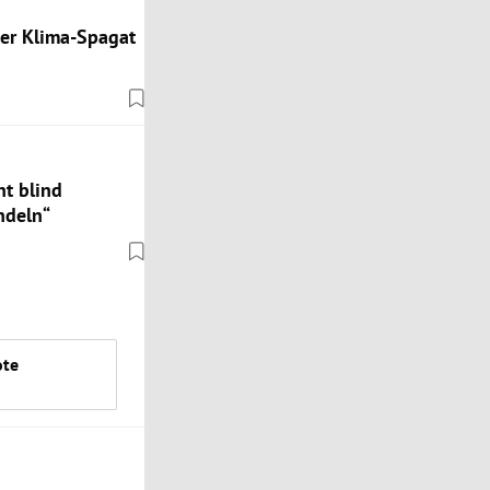
ger Klima-Spagat
ht blind
ndeln“
ote