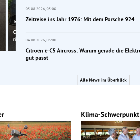
05.08.2026,
05:00
Zeitreise ins Jahr 1976: Mit dem Porsche 924
Tests
Citroën ë-C5 Aircross: Warum gerade die Elektrovers
richtig gut passt
04.08.2026,
05:00
Citroën ë-C5 Aircross: Warum gerade die Elektr
gut passt
Alle News im Überblick
er
Klima-Schwerpunkt