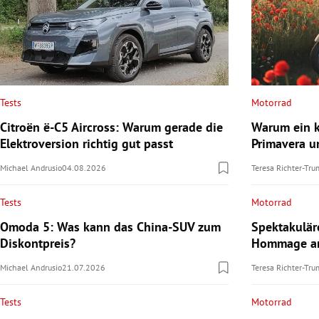
Tests
Motorrad
Citroën ë-C5 Aircross: Warum gerade die
Warum ein k
Elektroversion richtig gut passt
Primavera u
Michael Andrusio
04.08.2026
Teresa Richter-Tr
Tests
Motorrad
Omoda 5: Was kann das China-SUV zum
Spektakulä
Diskontpreis?
Hommage an
Michael Andrusio
21.07.2026
Teresa Richter-Tr
Tests
Motorrad