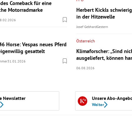
des Comeback für eine
sche Motorradmarke
Herbert Kickls schwieri
in der Hitzewelle
8.02.2026
Josef Gebhard
Gestern
Österreich
46 Horse: Vespas neues Pferd
eigenwillig gesattelt
Klimaforscher: „Sind nic
ausgeliefert, können ha
ummer
31.01.2026
06.08.2026
e Newsletter
Unsere Abo-Angeb
Weiter