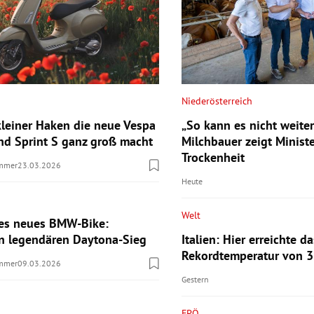
Niederösterreich
leiner Haken die neue Vespa
„So kann es nicht weite
nd Sprint S ganz groß macht
Milchbauer zeigt Ministe
Trockenheit
ummer
23.03.2026
Heute
Welt
res neues BMW-Bike:
 legendären Daytona-Sieg
Italien: Hier erreichte d
Rekordtemperatur von 3
ummer
09.03.2026
Gestern
FPÖ