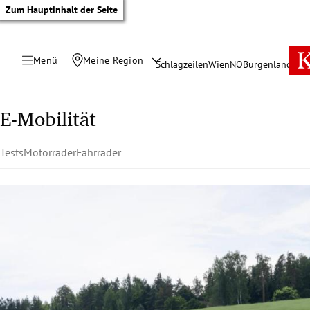
Zum Hauptinhalt der Seite
Menü
Meine Region
Schlagzeilen
Wien
NÖ
Burgenland
Öste
E-Mobilität
Tests
Motorräder
Fahrräder
tik Untermenü
rreich Untermenü