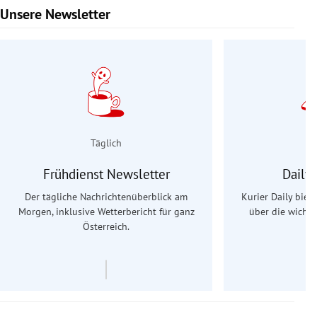
Unsere Newsletter
Slide 1 von 9
Täglich
Frühdienst Newsletter
Daily
Der tägliche Nachrichtenüberblick am
Kurier Daily biet
Morgen, inklusive Wetterbericht für ganz
über die wichti
Österreich.