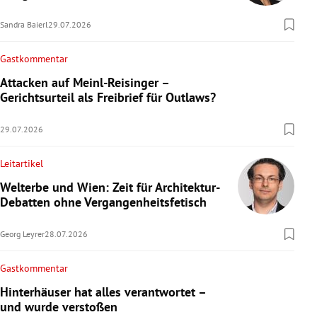
Sandra Baierl
29.07.2026
Gastkommentar
Attacken auf Meinl-Reisinger –
Gerichtsurteil als Freibrief für Outlaws?
29.07.2026
Leitartikel
Welterbe und Wien: Zeit für Architektur-
Debatten ohne Vergangenheitsfetisch
Georg Leyrer
28.07.2026
Gastkommentar
Hinterhäuser hat alles verantwortet –
und wurde verstoßen