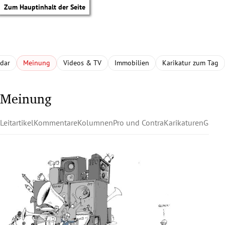
Zum Hauptinhalt der Seite
adar
Meinung
Videos & TV
Immobilien
Karikatur zum Tag
Meinung
Leitartikel
Kommentare
Kolumnen
Pro und Contra
Karikaturen
Gastk
tik Untermenü