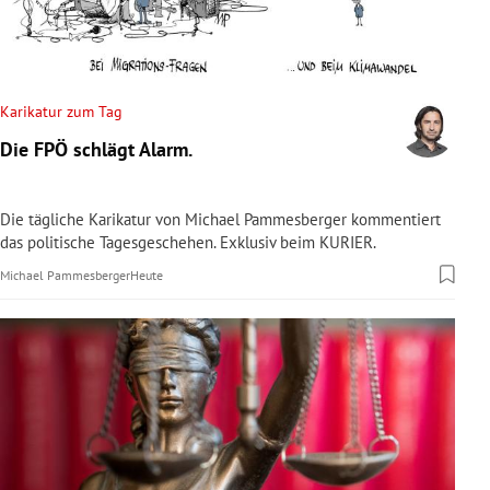
rreich Untermenü
rt Untermenü
Karikatur zum Tag
schaft Untermenü
Die FPÖ schlägt Alarm.
s Untermenü
Die tägliche Karikatur von Michael Pammesberger kommentiert
zeit Untermenü
das politische Tagesgeschehen. Exklusiv beim KURIER.
Michael Pammesberger
Heute
undheit Untermenü
tur Untermenü
nung Untermenü
lität Untermenü