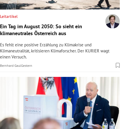
rreich Untermenü
Leitartikel
rt Untermenü
Ein Tag im August 2050: So sieht ein
klimaneutrales Österreich aus
schaft Untermenü
Es fehlt eine positive Erzählung zu Klimakrise und
s Untermenü
Klimaneutralität, kritisieren Klimaforscher. Der KURIER wagt
einen Versuch.
zeit Untermenü
Bernhard Gaul
Gestern
undheit Untermenü
tur Untermenü
nung Untermenü
lität Untermenü