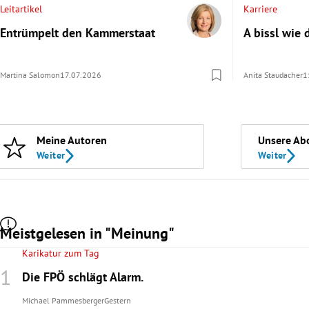
Leitartikel
Karriere
Entrümpelt den Kammerstaat
A bissl wie 
Martina Salomon
17.07.2026
Anita Staudacher
1
Meine Autoren
Unsere Ab
Weiter
Weiter
Meistgelesen in "Meinung"
Karikatur zum Tag
Die FPÖ schlägt Alarm.
Michael Pammesberger
Gestern