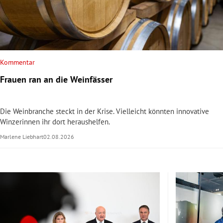
rt Untermenü
schaft Untermenü
Kommentar
s Untermenü
Frauen ran an die Weinfässer
zeit Untermenü
Die Weinbranche steckt in der Krise. Vielleicht könnten innovative
undheit Untermenü
Winzerinnen ihr dort heraushelfen.
Marlene Liebhart
02.08.2026
tur Untermenü
nung Untermenü
lität Untermenü