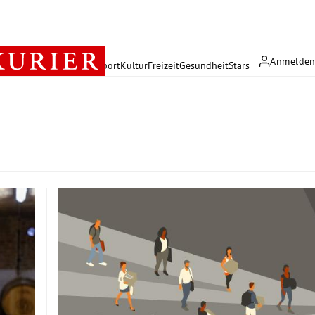
Anmelde
rreich
Politik
Wirtschaft
Sport
Kultur
Freizeit
Gesundheit
Stars