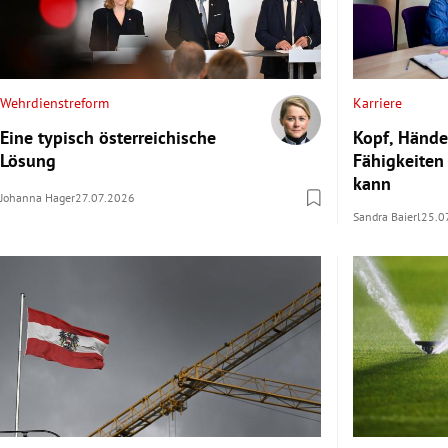
Wehrdienstreform
Karriere
Eine typisch österreichische
Kopf, Hände
Lösung
Fähigkeiten 
kann
Johanna Hager
27.07.2026
Sandra Baierl
25.0