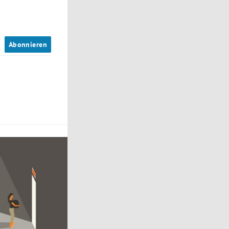
n
Abonnieren