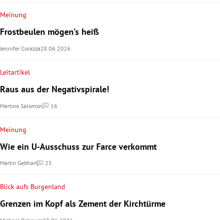
Meinung
Frostbeulen mögen’s heiß
Jennifer Corazza
28.06.2026
Leitartikel
Raus aus der Negativspirale!
Martina Salomon
16
Kommentare
Meinung
Wie ein U-Ausschuss zur Farce verkommt
Martin Gebhart
25
Kommentare
Blick aufs Burgenland
Grenzen im Kopf als Zement der Kirchtürme