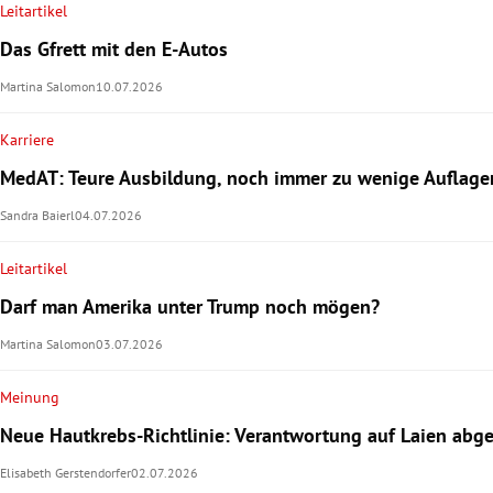
Leitartikel
Das Gfrett mit den E-Autos
Martina Salomon
10.07.2026
Karriere
MedAT: Teure Ausbildung, noch immer zu wenige Auflage
Sandra Baierl
04.07.2026
Leitartikel
Darf man Amerika unter Trump noch mögen?
Martina Salomon
03.07.2026
Meinung
Neue Hautkrebs-Richtlinie: Verantwortung auf Laien abg
Elisabeth Gerstendorfer
02.07.2026