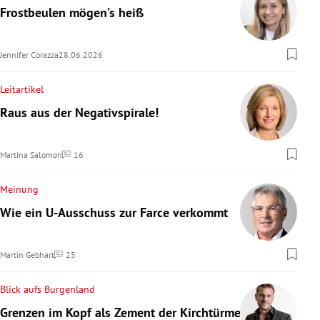
Frostbeulen mögen’s heiß
Jennifer Corazza
28.06.2026
Leitartikel
Raus aus der Negativspirale!
Martina Salomon
16
Kommentare
Meinung
Wie ein U-Ausschuss zur Farce verkommt
Martin Gebhart
25
Kommentare
Blick aufs Burgenland
Grenzen im Kopf als Zement der Kirchtürme