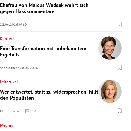
Ehefrau von Marcus Wadsak wehrt sich
gegen Hasskommentare
22.06.2026
69
Kommentare
Karriere
Eine Transformation mit unbekanntem
Ergebnis
Sandra Baierl
20.06.2026
Leitartikel
Wer entwertet, statt zu widersprechen, hilft
den Populisten
Martina Salomon
110
Kommentare
Medien