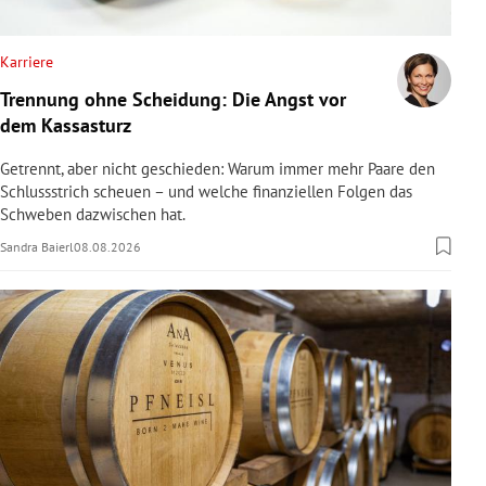
rreich Untermenü
Karriere
rt Untermenü
Trennung ohne Scheidung: Die Angst vor
dem Kassasturz
schaft Untermenü
Getrennt, aber nicht geschieden: Warum immer mehr Paare den
s Untermenü
Schlussstrich scheuen – und welche finanziellen Folgen das
Schweben dazwischen hat.
zeit Untermenü
Sandra Baierl
08.08.2026
undheit Untermenü
tur Untermenü
nung Untermenü
lität Untermenü