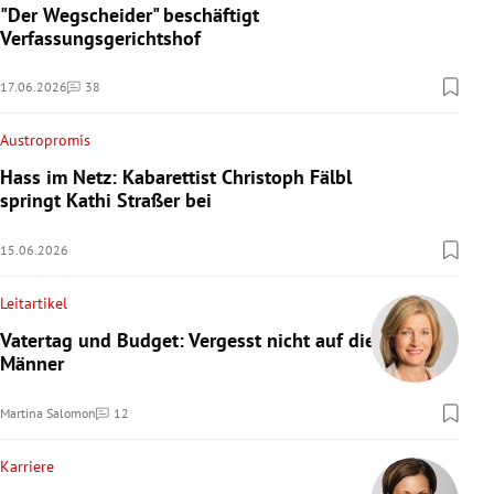
"Der Wegscheider" beschäftigt
Verfassungsgerichtshof
17.06.2026
38
Kommentare
Austropromis
Hass im Netz: Kabarettist Christoph Fälbl
springt Kathi Straßer bei
15.06.2026
Leitartikel
Vatertag und Budget: Vergesst nicht auf die
Männer
Martina Salomon
12
Kommentare
Karriere