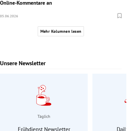
Online-Kommentare an
05.06.2026
Mehr Kolumnen lesen
Unsere Newsletter
Slide 1 von 9
Täglich
Frühdienst Newsletter
Daily