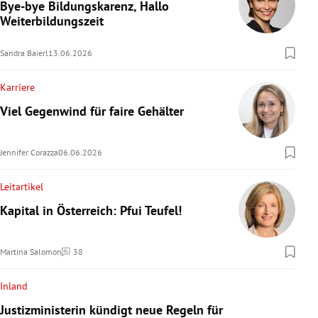
Bye-bye Bildungskarenz, Hallo
Weiterbildungszeit
Sandra Baierl
13.06.2026
Karriere
Viel Gegenwind für faire Gehälter
Jennifer Corazza
06.06.2026
Leitartikel
Kapital in Österreich: Pfui Teufel!
Martina Salomon
38
Kommentare
Inland
Justizministerin kündigt neue Regeln für