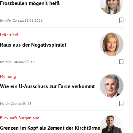
Frostbeulen mögen’s heiß
Jennifer Corazza
28.06.2026
Leitartikel
Raus aus der Negativspirale!
Martina Salomon
16
Kommentare
Meinung
Wie ein U-Ausschuss zur Farce verkommt
Martin Gebhart
25
Kommentare
Blick aufs Burgenland
Grenzen im Kopf als Zement der Kirchtürme