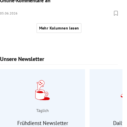
Online-Kommentare an
05.06.2026
Mehr Kolumnen lesen
Unsere Newsletter
Slide 1 von 9
Täglich
Frühdienst Newsletter
Daily