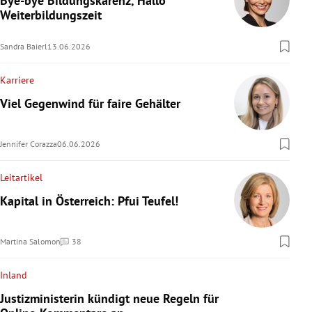
Bye-bye Bildungskarenz, Hallo
Weiterbildungszeit
Sandra Baierl
13.06.2026
Karriere
Viel Gegenwind für faire Gehälter
Jennifer Corazza
06.06.2026
Leitartikel
Kapital in Österreich: Pfui Teufel!
Martina Salomon
38
Kommentare
Inland
Justizministerin kündigt neue Regeln für