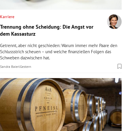
rreich Untermenü
Karriere
rt Untermenü
Trennung ohne Scheidung: Die Angst vor
dem Kassasturz
schaft Untermenü
Getrennt, aber nicht geschieden: Warum immer mehr Paare den
s Untermenü
Schlussstrich scheuen – und welche finanziellen Folgen das
Schweben dazwischen hat.
zeit Untermenü
Sandra Baierl
Gestern
undheit Untermenü
tur Untermenü
nung Untermenü
lität Untermenü