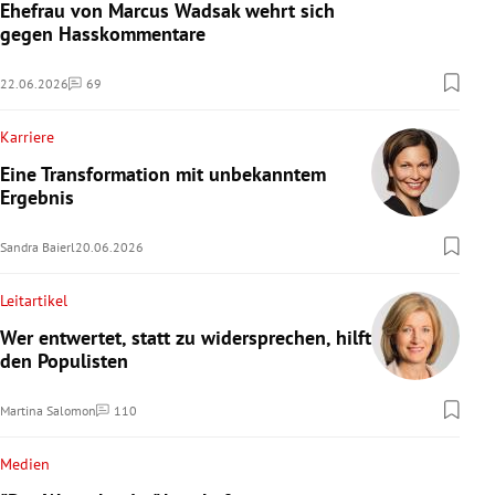
Ehefrau von Marcus Wadsak wehrt sich
gegen Hasskommentare
22.06.2026
69
Kommentare
Karriere
Eine Transformation mit unbekanntem
Ergebnis
Sandra Baierl
20.06.2026
Leitartikel
Wer entwertet, statt zu widersprechen, hilft
den Populisten
Martina Salomon
110
Kommentare
Medien