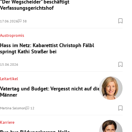
"Der Wegscheider" beschäftigt
Verfassungsgerichtshof
17.06.2026
38
Kommentare
Austropromis
Hass im Netz: Kabarettist Christoph Fälbl
springt Kathi Straßer bei
15.06.2026
Leitartikel
Vatertag und Budget: Vergesst nicht auf die
Männer
Martina Salomon
12
Kommentare
Karriere