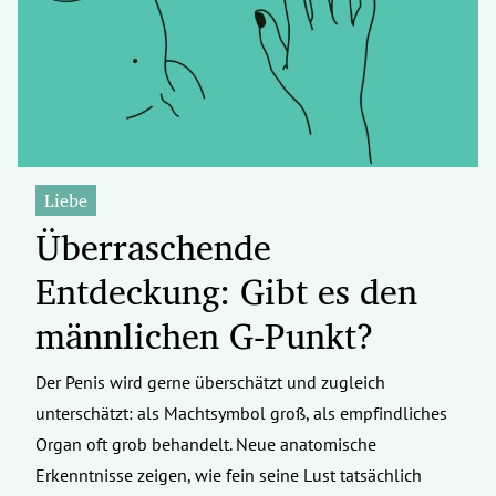
erreich Untermenü
rt Untermenü
tschaft Untermenü
rs Untermenü
Liebe
Überraschende
izeit Untermenü
Entdeckung: Gibt es den
undheit Untermenü
männlichen G-Punkt?
tur Untermenü
Der Penis wird gerne überschätzt und zugleich
nung Untermenü
unterschätzt: als Machtsymbol groß, als empfindliches
ilität Untermenü
Organ oft grob behandelt. Neue anatomische
Erkenntnisse zeigen, wie fein seine Lust tatsächlich