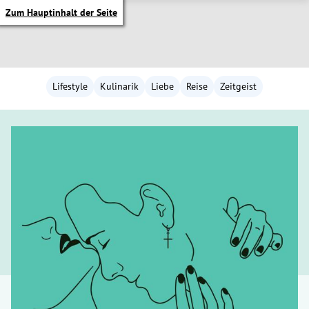
Zum Hauptinhalt der Seite
Lifestyle
Kulinarik
Liebe
Reise
Zeitgeist
itik Untermenü