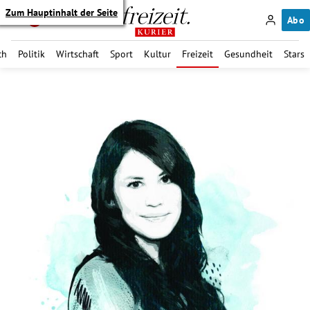
Zum Hauptinhalt der Seite
Abo
ch
Politik
Wirtschaft
Sport
Kultur
Freizeit
Gesundheit
Stars
itik Untermenü