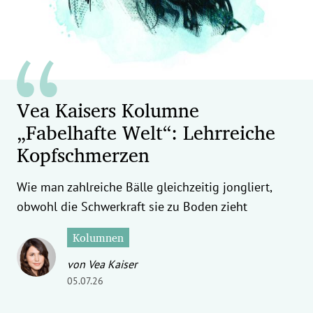
erreich Untermenü
rt Untermenü
tschaft Untermenü
Vea Kaisers Kolumne
rs Untermenü
„Fabelhafte Welt“: Lehrreiche
izeit Untermenü
Kopfschmerzen
undheit Untermenü
Wie man zahlreiche Bälle gleichzeitig jongliert,
obwohl die Schwerkraft sie zu Boden zieht
tur Untermenü
Kolumnen
nung Untermenü
von Vea Kaiser
ilität Untermenü
05.07.26