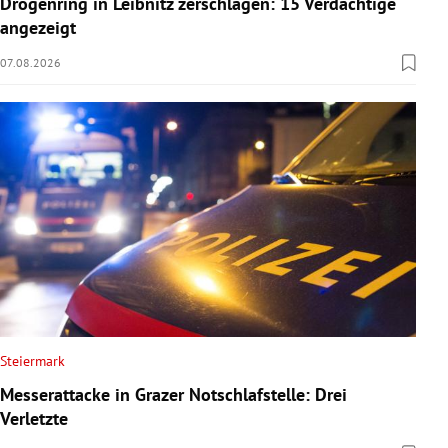
Drogenring in Leibnitz zerschlagen: 15 Verdächtige
rreich Untermenü
angezeigt
07.08.2026
rt Untermenü
schaft Untermenü
s Untermenü
zeit Untermenü
undheit Untermenü
tur Untermenü
nung Untermenü
Steiermark
Messerattacke in Grazer Notschlafstelle: Drei
lität Untermenü
Verletzte