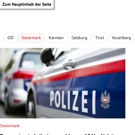
Zum Hauptinhalt der Seite
OÖ
Steiermark
Kärnten
Salzburg
Tirol
Vorarlberg
Steiermark
tik Untermenü