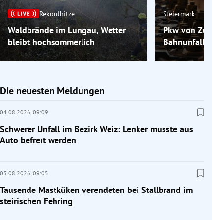
Rekordhitze
Steiermark
Waldbrände im Lungau, Wetter
Pkw von Zug er
bleibt hochsommerlich
Bahnunfall bei
Die neuesten Meldungen
04.08.2026,
09:09
Schwerer Unfall im Bezirk Weiz: Lenker musste aus
Auto befreit werden
03.08.2026,
09:05
Tausende Mastküken verendeten bei Stallbrand im
steirischen Fehring