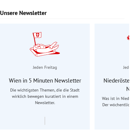
Unsere Newsletter
Slide 1 von 9
Jeden Freitag
Jeden
Wien in 5 Minuten Newsletter
Niederösterr
Ne
Die wichtigsten Themen, die die Stadt
wirklich bewegen kuratiert in einem
Was ist in Nieder
Newsletter.
Der wöchentliche
Re