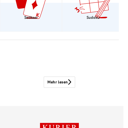
Solitaer
Sudoku
Mehr lesen