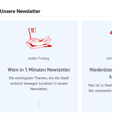
Unsere Newsletter
Slide 1 von 9
Jeden Freitag
Jeden
Wien in 5 Minuten Newsletter
Niederösterr
Ne
Die wichtigsten Themen, die die Stadt
wirklich bewegen kuratiert in einem
Was ist in Nieder
Newsletter.
Der wöchentliche
Re