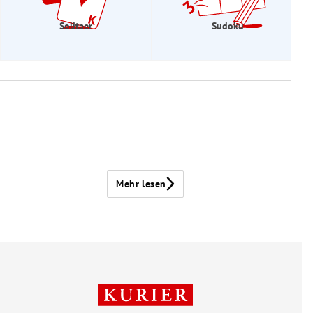
Solitaer
Sudoku
Mehr lesen