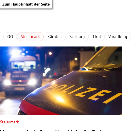
Zum Hauptinhalt der Seite
OÖ
Steiermark
Kärnten
Salzburg
Tirol
Vorarlberg
Steiermark
tik Untermenü