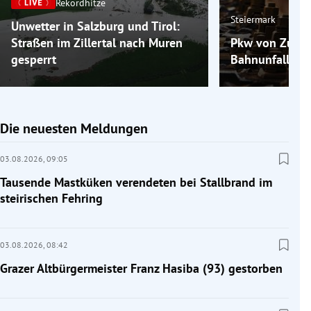
Rekordhitze
Steiermark
Unwetter in Salzburg und Tirol:
Straßen im Zillertal nach Muren
Pkw von Zug er
gesperrt
Bahnunfall bei
Die neuesten Meldungen
03.08.2026,
09:05
Tausende Mastküken verendeten bei Stallbrand im
steirischen Fehring
03.08.2026,
08:42
Grazer Altbürgermeister Franz Hasiba (93) gestorben