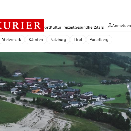
Anmelde
rreich
Politik
Wirtschaft
Sport
Kultur
Freizeit
Gesundheit
Stars
Steiermark
Kärnten
Salzburg
Tirol
Vorarlberg