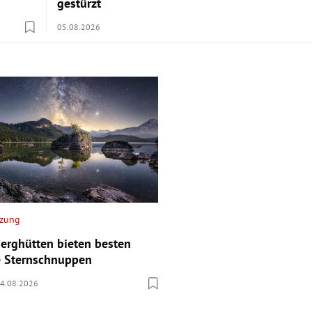
gestürzt
05.08.2026
tzung
Berghütten bieten besten
ie Sternschnuppen
4.08.2026