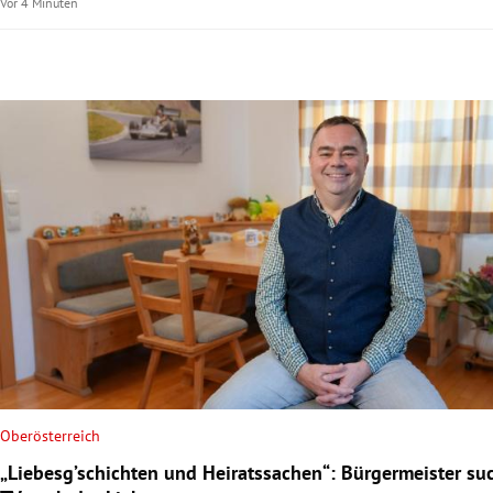
Vor 4 Minuten
Oberösterreich
„Liebesg’schichten und Heiratssachen“: Bürgermeister su