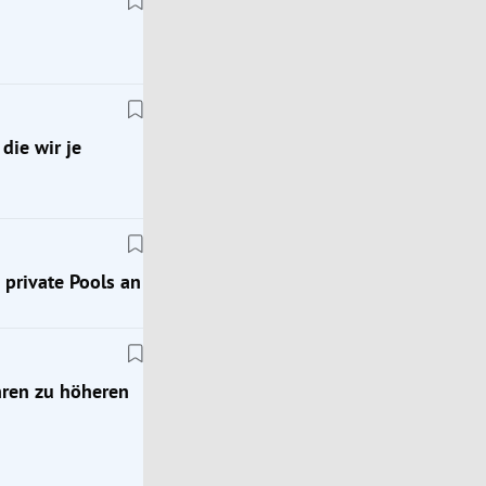
die wir je
Klimakrise
private Pools an
erer
Geophysiker: „Das wird die stärkste Hitzewelle, d
je hatten“
hren zu höheren