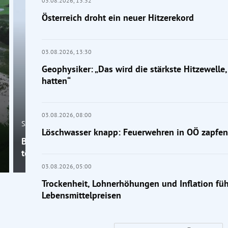
03.08.2026,
13:32
Österreich droht ein neuer Hitzerekord
03.08.2026,
13:30
Geophysiker: „Das wird die stärkste Hitzewelle, 
hatten“
03.08.2026,
08:00
Salzburg
Löschwasser knapp: Feuerwehren in OÖ zapfen 
Bergunfall am Großen Traunstein: 19-jähriger Wand
tödlich gestürzt
03.08.2026,
05:00
Trockenheit, Lohnerhöhungen und Inflation fü
Lebensmittelpreisen