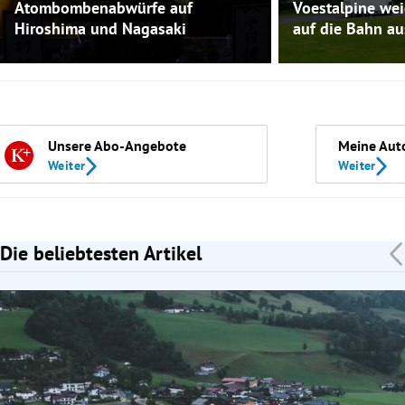
Atombombenabwürfe auf
Voestalpine we
Hiroshima und Nagasaki
auf die Bahn au
Unsere Abo-Angebote
Meine Aut
Weiter
Weiter
Die beliebtesten Artikel
Slide 1 von 7