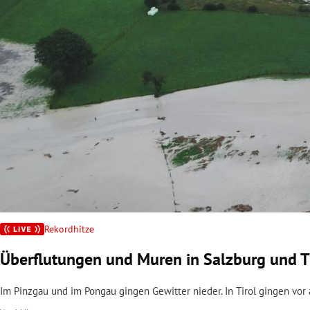
rt Untermenü
schaft Untermenü
s Untermenü
zeit Untermenü
undheit Untermenü
tur Untermenü
nung Untermenü
Rekordhitze
Überflutungen und Muren in Salzburg und T
lität Untermenü
Im Pinzgau und im Pongau gingen Gewitter nieder. In Tirol gingen vor 