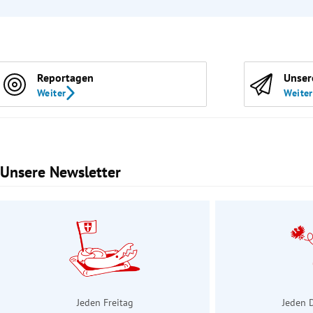
Reportagen
Unser
Weiter
Weiter
Unsere Newsletter
Slide 1 von 3
Jeden Freitag
Jeden 