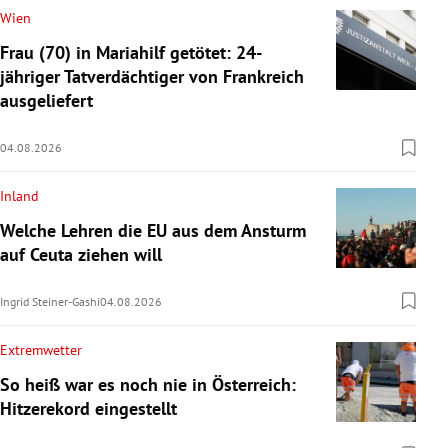
Wien
Frau (70) in Mariahilf getötet: 24-
jähriger Tatverdächtiger von Frankreich
ausgeliefert
04.08.2026
Inland
Welche Lehren die EU aus dem Ansturm
auf Ceuta ziehen will
Ingrid Steiner-Gashi
04.08.2026
Extremwetter
So heiß war es noch nie in Österreich:
Hitzerekord eingestellt