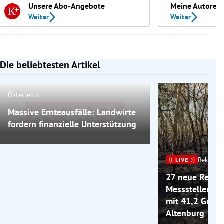
Unsere Abo-Angebote
Meine Autoren
Weiter
Weiter
Die beliebtesten Artikel
Slide 1 von 7
Österreich
Massive Ernteausfälle: Landwirte
Bild nicht mehr verfügbar
fordern finanzielle Unterstützung
Rekordh
27 neue Rekord
Messstellen + 
mit 41,2 Grad 
Altenburg