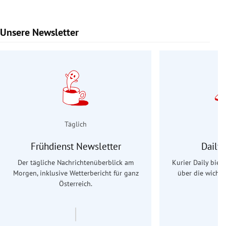
Unsere Newsletter
Slide 1 von 9
Täglich
Frühdienst Newsletter
Daily
Der tägliche Nachrichtenüberblick am
Kurier Daily biet
Morgen, inklusive Wetterbericht für ganz
über die wichti
Österreich.