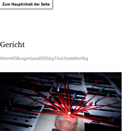
Zum Hauptinhalt der Seite
Gericht
Wien
NÖ
Burgenland
OÖ
Sbg
Tirol
Stmk
Ktn
Vbg
tik Untermenü