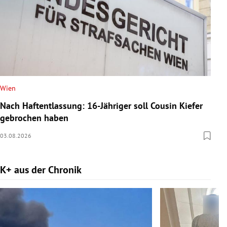
Wien
Nach Haftentlassung: 16-Jähriger soll Cousin Kiefer
gebrochen haben
03.08.2026
K+ aus der Chronik
Slide 1 von 9