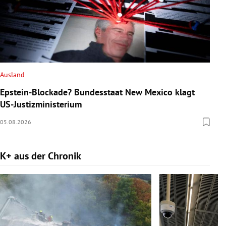
Ausland
Epstein-Blockade? Bundesstaat New Mexico klagt
US-Justizministerium
05.08.2026
K+ aus der Chronik
Slide 1 von 9