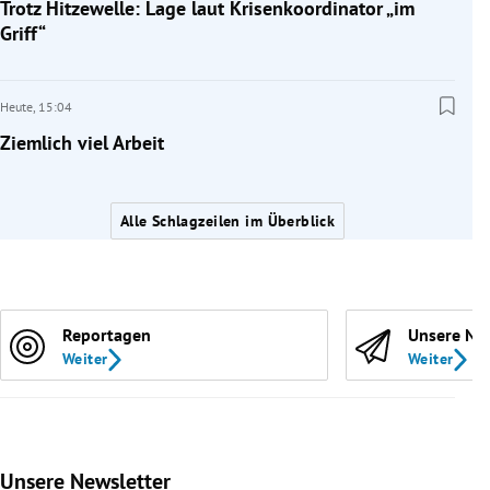
Trotz Hitzewelle: Lage laut Krisenkoordinator „im
Griff“
Heute,
15:04
Ziemlich viel Arbeit
Alle Schlagzeilen im Überblick
Reportagen
Unsere Ne
Weiter
Weiter
Unsere Newsletter
Slide 1 von 9