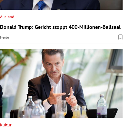
rreich Untermenü
Ausland
rt Untermenü
Donald Trump: Gericht stoppt 400-Millionen-Ballsaal
schaft Untermenü
Heute
s Untermenü
zeit Untermenü
undheit Untermenü
tur Untermenü
nung Untermenü
lität Untermenü
Kultur