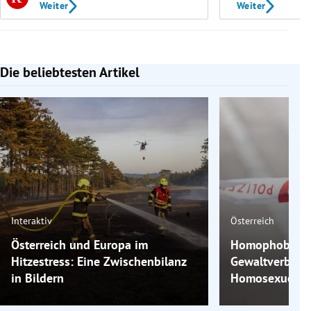
Weiter
Weiter
Die beliebtesten Artikel
Slide 1 von 7
Interaktiv
Österreich
Österreich und Europa im
Homophobe Gew
Hitzestress: Eine Zwischenbilanz
Gewaltverbrec
in Bildern
Homosexuelle 