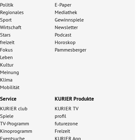
Politik
E-Paper
Regionales
Mediathek
Sport
Gewinnspiele
Wirtschaft
Newsletter
Stars
Podcast
freizeit
Horoskop
Fokus
Pammesberger
Leben
Kultur
Meinung
Klima
Mobilität
Service
KURIER Produkte
KURIER club
KURIER TV
Spiele
profil
TV-Programm
futurezone
Kinoprogramm
Freizeit
Eventsuche
KURIER App