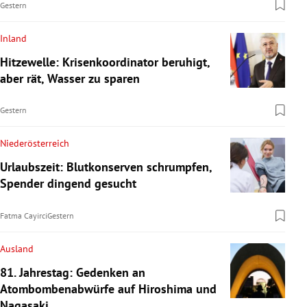
Gestern
Inland
Hitzewelle: Krisenkoordinator beruhigt,
aber rät, Wasser zu sparen
Gestern
Niederösterreich
Urlaubszeit: Blutkonserven schrumpfen,
Spender dingend gesucht
Fatma Cayirci
Gestern
Ausland
81. Jahrestag: Gedenken an
Atombombenabwürfe auf Hiroshima und
Nagasaki