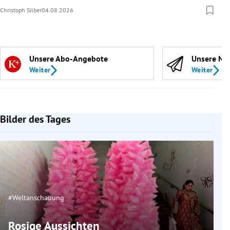
Christoph Silber
04.08.2026
Unsere Abo-Angebote
Unsere Ne
Weiter
Weiter
Bilder des Tages
#Weltanschauung
Rosige Aussichten