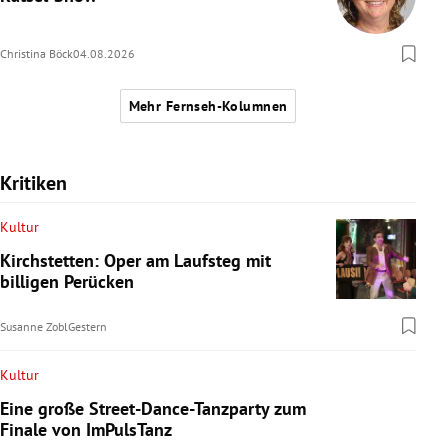
Christina Böck
04.08.2026
Mehr Fernseh-Kolumnen
Kritiken
Kultur
Kirchstetten: Oper am Laufsteg mit
billigen Perücken
Susanne Zobl
Gestern
Kultur
Eine große Street-Dance-Tanzparty zum
Finale von ImPulsTanz