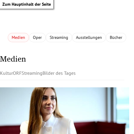
Zum Hauptinhalt der Seite
Medien
Oper
Streaming
Ausstellungen
Bücher
Medien
Kultur
ORF
Streaming
Bilder des Tages
tik Untermenü