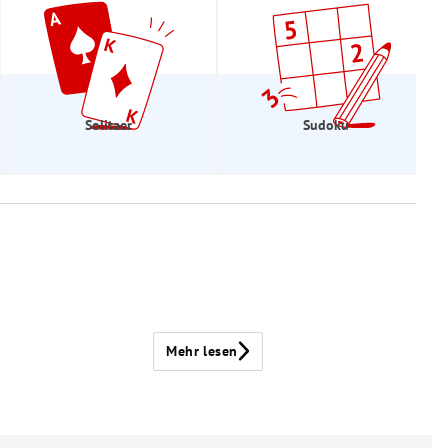
Solitaer
Sudoku
Mehr lesen