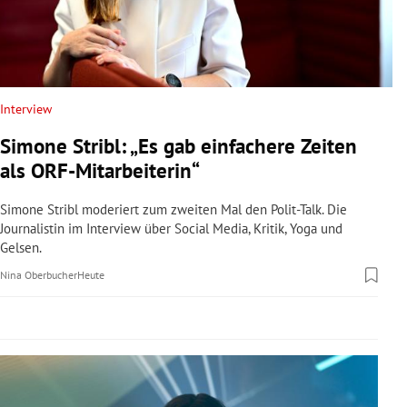
rreich Untermenü
rt Untermenü
schaft Untermenü
Interview
Simone Stribl: „Es gab einfachere Zeiten
s Untermenü
als ORF-Mitarbeiterin“
zeit Untermenü
Simone Stribl moderiert zum zweiten Mal den Polit-Talk. Die
Journalistin im Interview über Social Media, Kritik, Yoga und
undheit Untermenü
Gelsen.
Nina Oberbucher
Heute
tur Untermenü
nung Untermenü
lität Untermenü