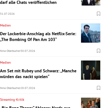
darf alle Chats veröffentlichen
31.07.2026
Medien
Der Lockerbie-Anschlag als Netflix-Serie:
„The Bombing Of Pan Am 103“
Nina Oberbucher
30.07.2026
Medien
Am Set mit Rubey und Schwarz: „Manche
würden das nackt spielen“
Nina Oberbucher
28.07.2026
Streaming-Kritik
„Big Bang Theory“-Ableger: Nerds aus