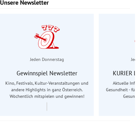
Unsere Newsletter
Slide 1 von 6
Jeden Donnerstag
Jede
Gewinnspiel Newsletter
KURIER Le
Kino, Festivals, Kultur-Veranstaltungen und
Aktuelle Info
andere Highlights in ganz Österreich.
Gesundheit - für S
Wöchentlich mitspielen und gewinnen!
Gesundhe