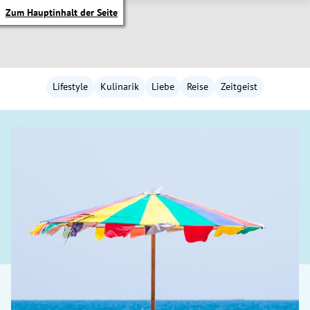
Zum Hauptinhalt der Seite
Lifestyle
Kulinarik
Liebe
Reise
Zeitgeist
itik Untermenü