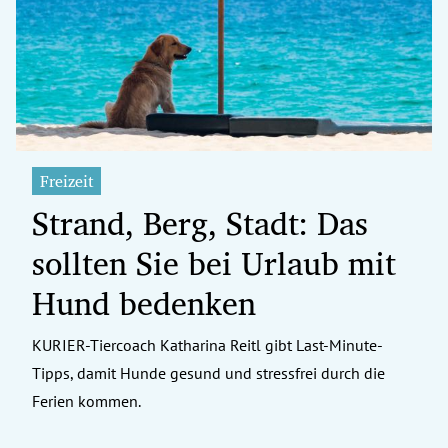
erreich Untermenü
rt Untermenü
tschaft Untermenü
rs Untermenü
Freizeit
Strand, Berg, Stadt: Das
izeit Untermenü
sollten Sie bei Urlaub mit
undheit Untermenü
Hund bedenken
tur Untermenü
KURIER-Tiercoach Katharina Reitl gibt Last-Minute-
nung Untermenü
Tipps, damit Hunde gesund und stressfrei durch die
ilität Untermenü
Ferien kommen.