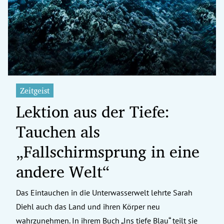
erreich Untermenü
rt Untermenü
tschaft Untermenü
rs Untermenü
Zeitgeist
Lektion aus der Tiefe:
izeit Untermenü
Tauchen als
undheit Untermenü
„Fallschirmsprung in eine
tur Untermenü
andere Welt“
nung Untermenü
Das Eintauchen in die Unterwasserwelt lehrte Sarah
ilität Untermenü
Diehl auch das Land und ihren Körper neu
wahrzunehmen. In ihrem Buch „Ins tiefe Blau“ teilt sie