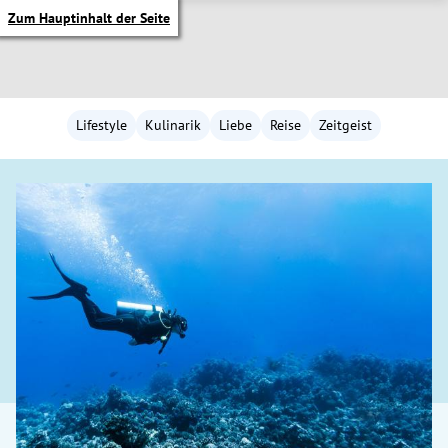
Zum Hauptinhalt der Seite
Lifestyle
Kulinarik
Liebe
Reise
Zeitgeist
itik Untermenü