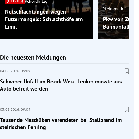
Rekordhitze
Steiermark
Notschlachtungen wegen
Futtermangels: Schlachthöfe am
Pkw von Zug er
Limit
Bahnunfall bei
Die neuesten Meldungen
04.08.2026,
09:09
Schwerer Unfall im Bezirk Weiz: Lenker musste aus
Auto befreit werden
03.08.2026,
09:05
Tausende Mastküken verendeten bei Stallbrand im
steirischen Fehring