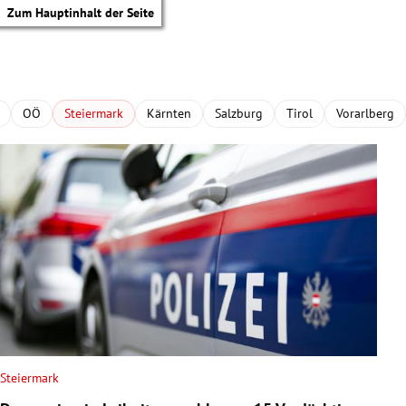
Zum Hauptinhalt der Seite
OÖ
Steiermark
Kärnten
Salzburg
Tirol
Vorarlberg
Steiermark
tik Untermenü