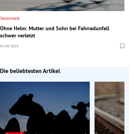
Steiermark
Ohne Helm: Mutter und Sohn bei Fahrradunfall
schwer verletzt
05.08.2026
Die beliebtesten Artikel
Slide 1 von 7