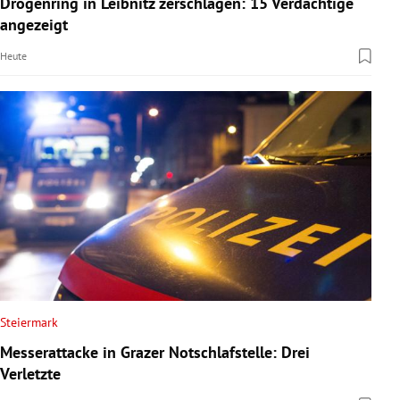
Drogenring in Leibnitz zerschlagen: 15 Verdächtige
rreich Untermenü
angezeigt
Heute
rt Untermenü
schaft Untermenü
s Untermenü
zeit Untermenü
undheit Untermenü
tur Untermenü
nung Untermenü
Steiermark
Messerattacke in Grazer Notschlafstelle: Drei
lität Untermenü
Verletzte