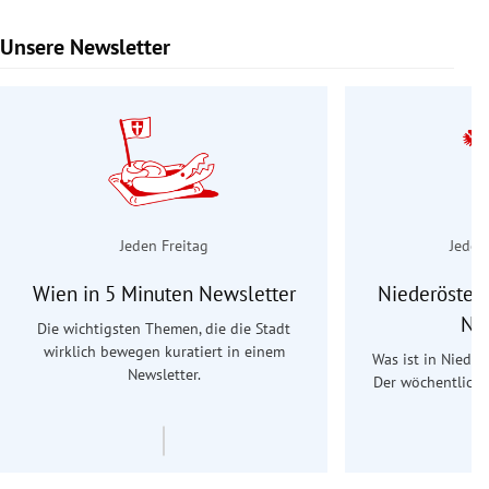
Unsere Newsletter
Slide 1 von 9
Jeden Freitag
Jeden
Wien in 5 Minuten Newsletter
Niederösterr
Ne
Die wichtigsten Themen, die die Stadt
wirklich bewegen kuratiert in einem
Was ist in Nieder
Newsletter.
Der wöchentliche
Re