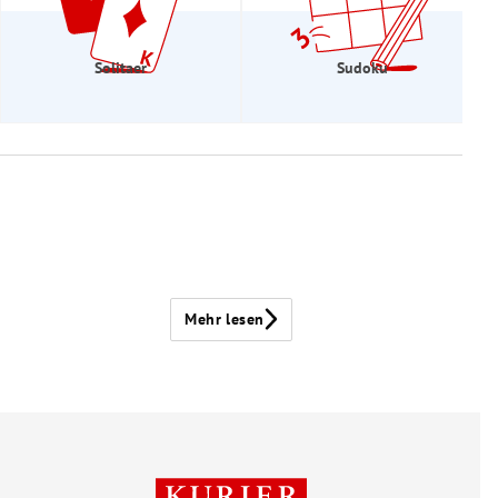
Solitaer
Sudoku
Mehr lesen