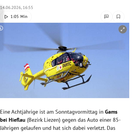
rreich Untermenü
14.06.2026, 16:55
1:05 Min
rt Untermenü
Copyright-Hinweis öffnen/schließen
schaft Untermenü
s Untermenü
zeit Untermenü
undheit Untermenü
tur Untermenü
nung Untermenü
Eine Achtjährige ist am Sonntagvormittag in
Gams
bei Hieflau
(Bezirk Liezen) gegen das Auto einer 85-
lität Untermenü
Jährigen gelaufen und hat sich dabei verletzt. Das