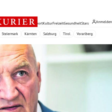
Anmelde
rreich
Politik
Wirtschaft
Sport
Kultur
Freizeit
Gesundheit
Stars
Steiermark
Kärnten
Salzburg
Tirol
Vorarlberg