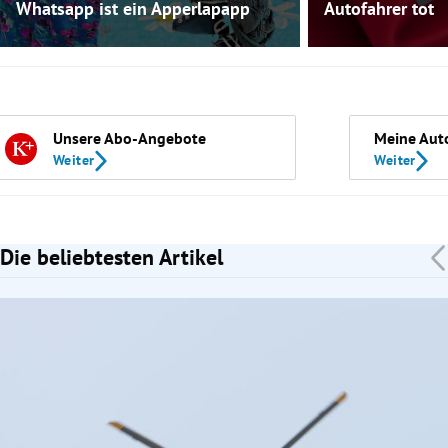
Whatsapp ist ein Apperlapapp
Autofahrer tot
Unsere Abo-Angebote
Meine Aut
Weiter
Weiter
Die beliebtesten Artikel
Slide 1 von 7