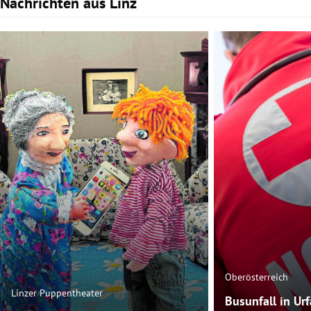
Nachrichten aus Linz
Slide 1 von 3
Oberösterreich
Linzer Puppentheater
Busunfall in U