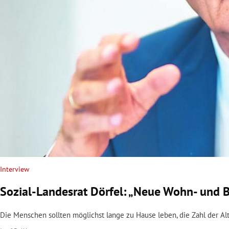
rt Untermenü
schaft Untermenü
s Untermenü
zeit Untermenü
undheit Untermenü
tur Untermenü
nung Untermenü
Interview
Sozial-Landesrat Dörfel: „Neue Wohn- und B
lität Untermenü
Die Menschen sollten möglichst lange zu Hause leben, die Zahl der 