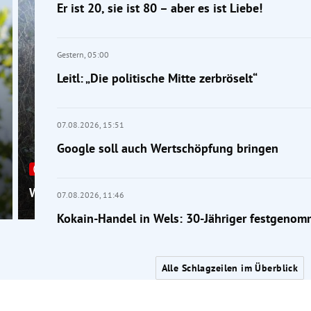
Er ist 20, sie ist 80 – aber es ist Liebe!
Gestern,
05:00
Leitl: „Die politische Mitte zerbröselt“
07.08.2026,
15:51
Google soll auch Wertschöpfung bringen
Rekordhitze
Waldbrände im Lungau, Wetter bleibt hochsommerli
07.08.2026,
11:46
Kokain-Handel in Wels: 30-Jähriger festgeno
Alle Schlagzeilen im Überblick