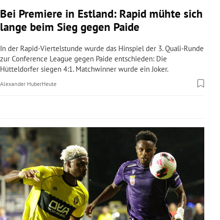
rreich Untermenü
Bei Premiere in Estland: Rapid mühte sich
lange beim Sieg gegen Paide
rt Untermenü
In der Rapid-Viertelstunde wurde das Hinspiel der 3. Quali-Runde
schaft Untermenü
zur Conference League gegen Paide entschieden: Die
Hütteldorfer siegen 4:1. Matchwinner wurde ein Joker.
s Untermenü
Alexander Huber
Heute
zeit Untermenü
undheit Untermenü
tur Untermenü
nung Untermenü
lität Untermenü