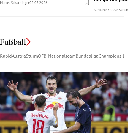
Marcel Schachinger
02.07.2026
Karoline Krause-Sandner
Fußball
Rapid
Austria
Sturm
ÖFB-Nationalteam
Bundesliga
Champions Leag