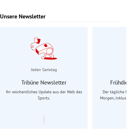
Unsere Newsletter
Slide 1 von 9
Jeden Samstag
Tribüne Newsletter
Frühdien
Ihr wöchentliches Update aus der Welt des
Der tägliche Na
Sports.
Morgen, inklusive
Ös