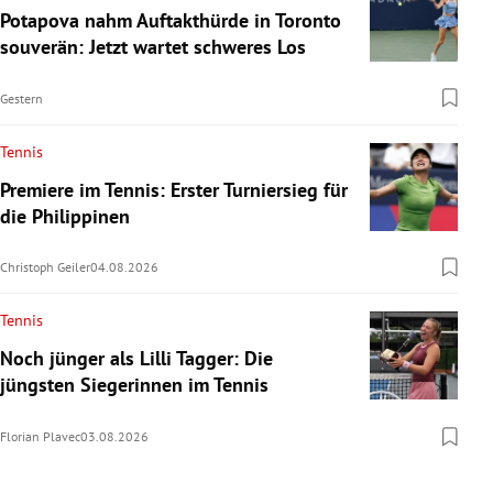
Potapova nahm Auftakthürde in Toronto
souverän: Jetzt wartet schweres Los
Gestern
Tennis
Premiere im Tennis: Erster Turniersieg für
die Philippinen
Christoph Geiler
04.08.2026
Tennis
Noch jünger als Lilli Tagger: Die
jüngsten Siegerinnen im Tennis
Florian Plavec
03.08.2026