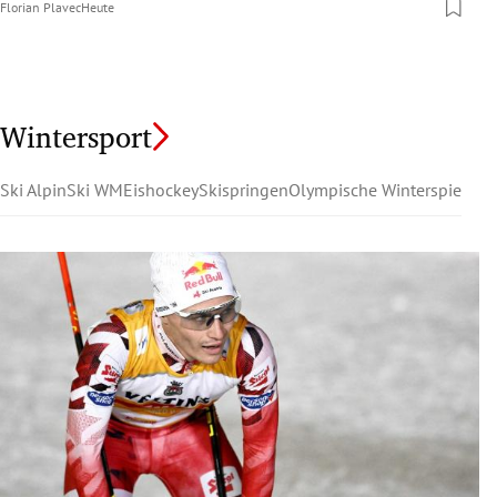
Florian Plavec
Heute
Wintersport
Ski Alpin
Ski WM
Eishockey
Skispringen
Olympische Winterspiele