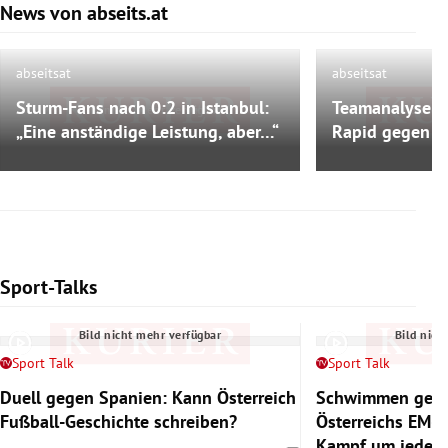
News von abseits.at
Slide 1 von 9
abseitsat
abseitsat
Sturm-Fans nach 0:2 in Istanbul:
Teamanalyse: 
Bild nicht mehr verfügbar
Bild nich
„Eine anständige Leistung, aber…“
Rapid gegen Pa
Sport-Talks
Slide 1 von 6
Bild nicht mehr verfügbar
Bild nich
Sport Talk
Sport Talk
Duell gegen Spanien: Kann Österreich
Schwimmen gege
Fußball-Geschichte schreiben?
Österreichs EM-
Kampf um jedes