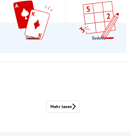
Solitaer
Sudoku
Mehr lesen