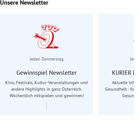
Unsere Newsletter
Slide 1 von 6
Jeden Donnerstag
Jede
Gewinnspiel Newsletter
KURIER Le
Kino, Festivals, Kultur-Veranstaltungen und
Aktuelle Info
andere Highlights in ganz Österreich.
Gesundheit - für S
Wöchentlich mitspielen und gewinnen!
Gesundhe