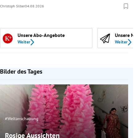
Christoph Silber
04.08.2026
Unsere Abo-Angebote
Unsere Ne
Weiter
Weiter
Bilder des Tages
#Weltanschauung
Rosige Aussichten