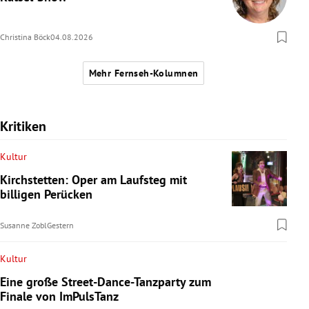
Christina Böck
04.08.2026
Mehr Fernseh-Kolumnen
Kritiken
Kultur
Kirchstetten: Oper am Laufsteg mit
billigen Perücken
Susanne Zobl
Gestern
Kultur
Eine große Street-Dance-Tanzparty zum
Finale von ImPulsTanz