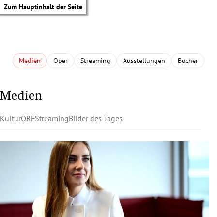
Zum Hauptinhalt der Seite
Medien
Oper
Streaming
Ausstellungen
Bücher
Medien
Kultur
ORF
Streaming
Bilder des Tages
tik Untermenü