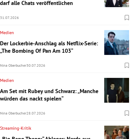
darf alle Chats veröffentlichen
31.07.2026
Medien
Der Lockerbie-Anschlag als Netflix-Serie:
„The Bombing Of Pan Am 103“
Nina Oberbucher
30.07.2026
Medien
Am Set mit Rubey und Schwarz: „Manche
würden das nackt spielen“
Nina Oberbucher
28.07.2026
Streaming-Kritik
„Big Bang Theory“-Ableger: Nerds aus