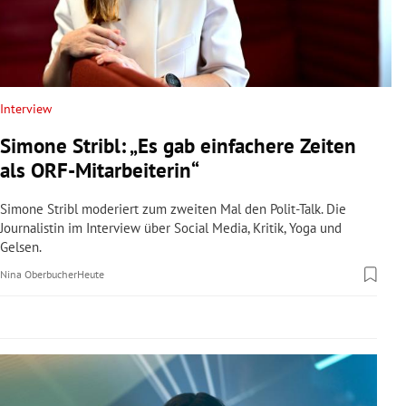
rreich Untermenü
rt Untermenü
schaft Untermenü
Interview
Simone Stribl: „Es gab einfachere Zeiten
s Untermenü
als ORF-Mitarbeiterin“
zeit Untermenü
Simone Stribl moderiert zum zweiten Mal den Polit-Talk. Die
Journalistin im Interview über Social Media, Kritik, Yoga und
undheit Untermenü
Gelsen.
Nina Oberbucher
Heute
tur Untermenü
nung Untermenü
lität Untermenü