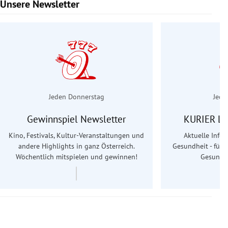
Unsere Newsletter
Slide 1 von 6
Jeden Donnerstag
Jede
Gewinnspiel Newsletter
KURIER Le
Kino, Festivals, Kultur-Veranstaltungen und
Aktuelle Info
andere Highlights in ganz Österreich.
Gesundheit - für S
Wöchentlich mitspielen und gewinnen!
Gesundhe