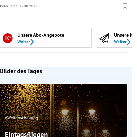
Peter Temel
03.08.2026
Unsere Abo-Angebote
Unsere Ne
Weiter
Weiter
Bilder des Tages
#Weltanschauung
Eintagsfliegen