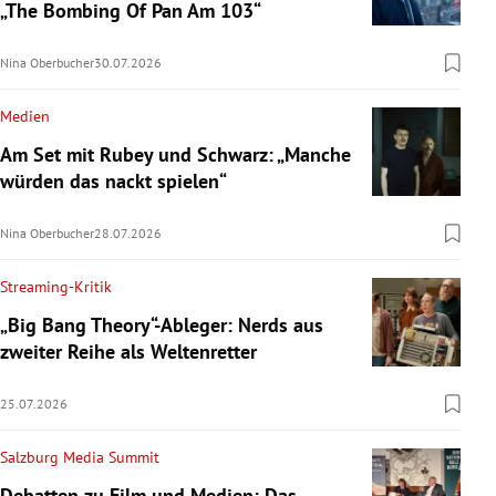
„The Bombing Of Pan Am 103“
Nina Oberbucher
30.07.2026
Medien
Am Set mit Rubey und Schwarz: „Manche
würden das nackt spielen“
Nina Oberbucher
28.07.2026
Streaming-Kritik
„Big Bang Theory“-Ableger: Nerds aus
zweiter Reihe als Weltenretter
25.07.2026
Salzburg Media Summit
Debatten zu Film und Medien: Das