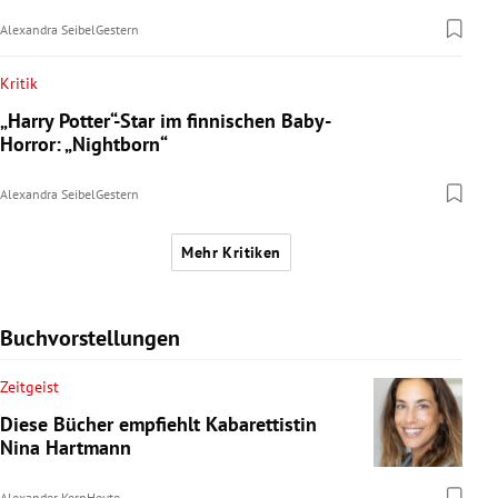
Alexandra Seibel
Gestern
Kritik
„Harry Potter“-Star im finnischen Baby-
Horror: „Nightborn“
Alexandra Seibel
Gestern
Mehr Kritiken
Buchvorstellungen
Zeitgeist
Diese Bücher empfiehlt Kabarettistin
Nina Hartmann
Alexander Kern
Heute