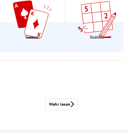
Solitaer
Sudoku
Mehr lesen