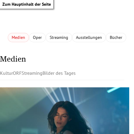
Zum Hauptinhalt der Seite
Medien
Oper
Streaming
Ausstellungen
Bücher
Medien
Kultur
ORF
Streaming
Bilder des Tages
tik Untermenü