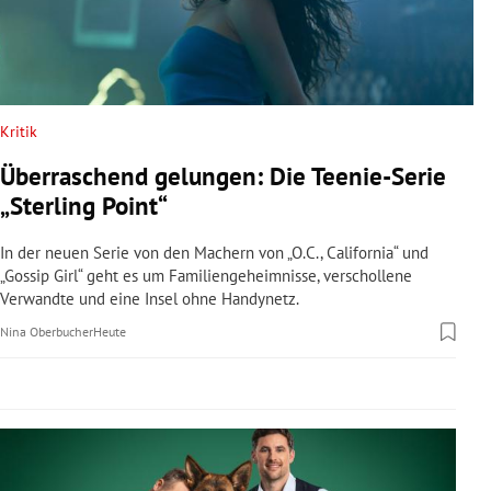
rreich Untermenü
rt Untermenü
schaft Untermenü
Kritik
Überraschend gelungen: Die Teenie-Serie
s Untermenü
„Sterling Point“
zeit Untermenü
In der neuen Serie von den Machern von „O.C., California“ und
„Gossip Girl“ geht es um Familiengeheimnisse, verschollene
undheit Untermenü
Verwandte und eine Insel ohne Handynetz.
Nina Oberbucher
Heute
tur Untermenü
nung Untermenü
lität Untermenü