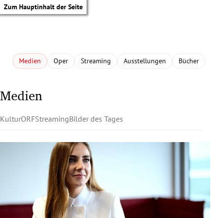
Zum Hauptinhalt der Seite
Medien
Oper
Streaming
Ausstellungen
Bücher
Medien
Kultur
ORF
Streaming
Bilder des Tages
tik Untermenü