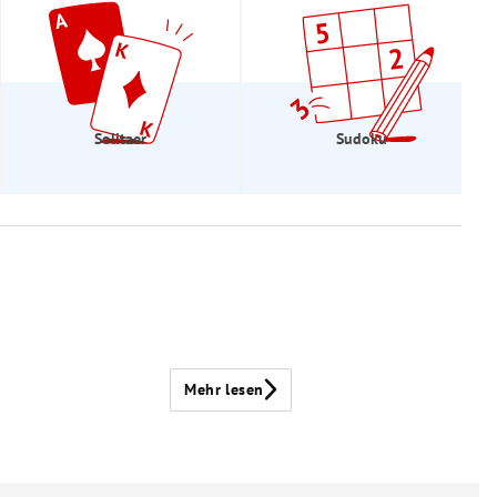
Solitaer
Sudoku
Mehr lesen