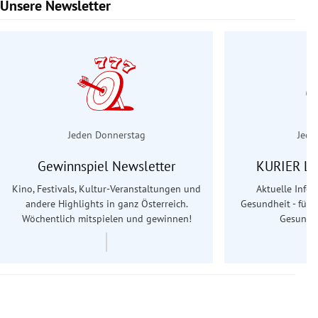
Unsere Newsletter
Slide 1 von 6
Jeden Donnerstag
Jede
Gewinnspiel Newsletter
KURIER Le
Kino, Festivals, Kultur-Veranstaltungen und
Aktuelle Info
andere Highlights in ganz Österreich.
Gesundheit - für S
Wöchentlich mitspielen und gewinnen!
Gesundhe