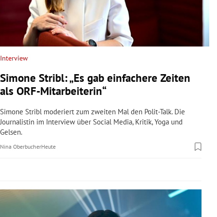
rreich Untermenü
rt Untermenü
schaft Untermenü
Interview
Simone Stribl: „Es gab einfachere Zeiten
s Untermenü
als ORF-Mitarbeiterin“
zeit Untermenü
Simone Stribl moderiert zum zweiten Mal den Polit-Talk. Die
Journalistin im Interview über Social Media, Kritik, Yoga und
undheit Untermenü
Gelsen.
Nina Oberbucher
Heute
tur Untermenü
nung Untermenü
lität Untermenü