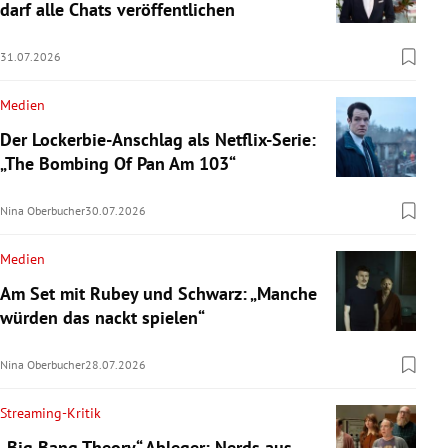
darf alle Chats veröffentlichen
31.07.2026
Medien
Der Lockerbie-Anschlag als Netflix-Serie:
„The Bombing Of Pan Am 103“
Nina Oberbucher
30.07.2026
Medien
Am Set mit Rubey und Schwarz: „Manche
würden das nackt spielen“
Nina Oberbucher
28.07.2026
Streaming-Kritik
„Big Bang Theory“-Ableger: Nerds aus