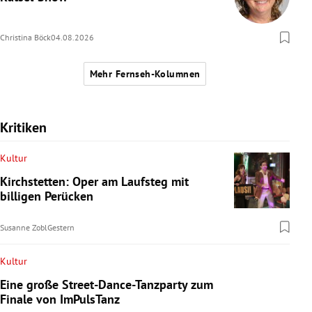
Christina Böck
04.08.2026
Mehr Fernseh-Kolumnen
Kritiken
Kultur
Kirchstetten: Oper am Laufsteg mit
billigen Perücken
Susanne Zobl
Gestern
Kultur
Eine große Street-Dance-Tanzparty zum
Finale von ImPulsTanz