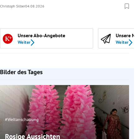
Christoph Silber
04.08.2026
Unsere Abo-Angebote
Unsere Ne
Weiter
Weiter
Bilder des Tages
#Weltanschauung
Rosige Aussichten