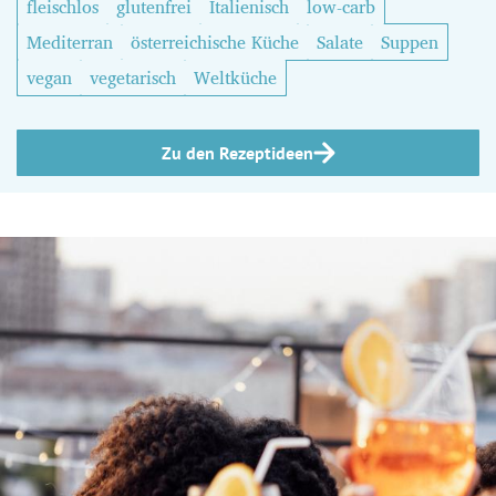
fleischlos
glutenfrei
Italienisch
low-carb
Mediterran
österreichische Küche
Salate
Suppen
vegan
vegetarisch
Weltküche
Zu den Rezeptideen