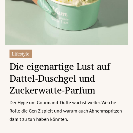
erreich Untermenü
rt Untermenü
tschaft Untermenü
rs Untermenü
Lifestyle
Die eigenartige Lust auf
izeit Untermenü
Dattel-Duschgel und
undheit Untermenü
Zuckerwatte-Parfum
tur Untermenü
Der Hype um Gourmand-Düfte wächst weiter. Welche
nung Untermenü
Rolle die Gen Z spielt und warum auch Abnehmspritzen
ilität Untermenü
damit zu tun haben könnten.