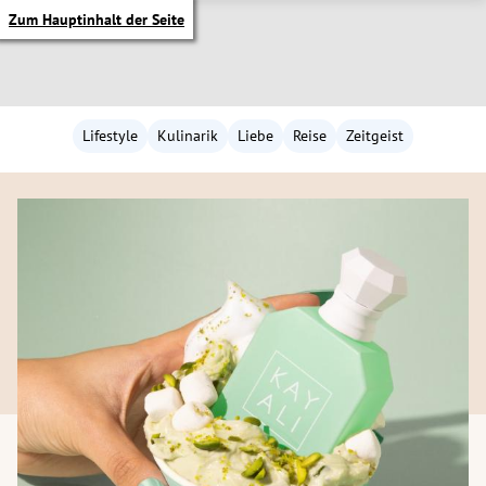
Zum Hauptinhalt der Seite
Lifestyle
Kulinarik
Liebe
Reise
Zeitgeist
itik Untermenü