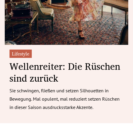
erreich Untermenü
rt Untermenü
tschaft Untermenü
rs Untermenü
Lifestyle
Wellenreiter: Die Rüschen
izeit Untermenü
sind zurück
undheit Untermenü
tur Untermenü
Sie schwingen, fließen und setzen Silhouetten in
Bewegung. Mal opulent, mal reduziert setzen Rüschen
nung Untermenü
in dieser Saison ausdrucksstarke Akzente.
ilität Untermenü