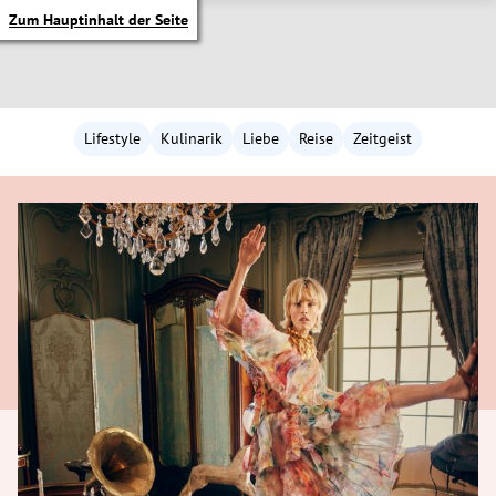
Zum Hauptinhalt der Seite
Lifestyle
Kulinarik
Liebe
Reise
Zeitgeist
itik Untermenü