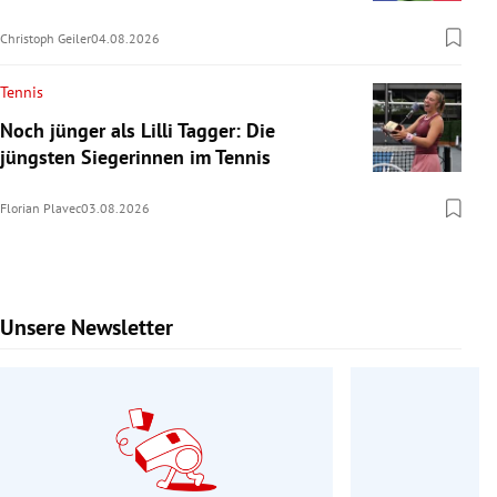
Christoph Geiler
04.08.2026
Tennis
Noch jünger als Lilli Tagger: Die
jüngsten Siegerinnen im Tennis
Florian Plavec
03.08.2026
Unsere Newsletter
Slide 1 von 9