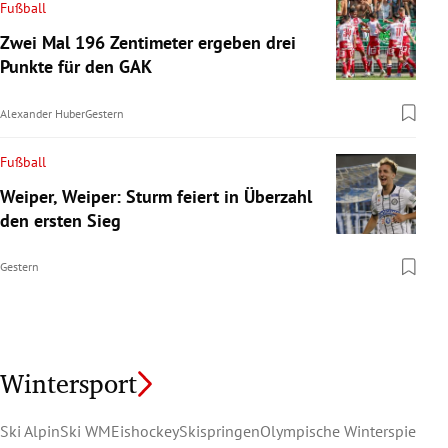
Fußball
Zwei Mal 196 Zentimeter ergeben drei
Punkte für den GAK
Alexander Huber
Gestern
Fußball
Weiper, Weiper: Sturm feiert in Überzahl
den ersten Sieg
Gestern
Wintersport
Ski Alpin
Ski WM
Eishockey
Skispringen
Olympische Winterspiele