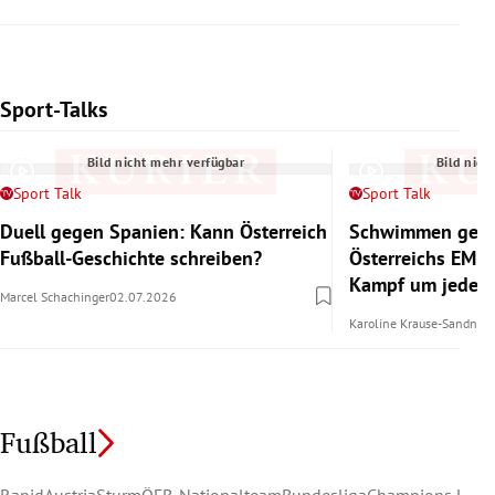
Sport-Talks
Slide 1 von 6
Bild nicht mehr verfügbar
Bild nich
Sport Talk
Sport Talk
Duell gegen Spanien: Kann Österreich
Schwimmen gege
Fußball-Geschichte schreiben?
Österreichs EM-
Kampf um jedes
Marcel Schachinger
02.07.2026
Karoline Krause-Sandner
Fußball