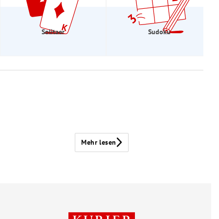
Solitaer
Sudoku
Mehr lesen