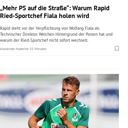
rreich Untermenü
„Mehr PS auf die Straße“: Warum Rapid
Ried-Sportchef Fiala holen wird
rt Untermenü
Rapid steht vor der Verpflichtung von Wolfang Fiala als
schaft Untermenü
Technischer Direktor. Welchen Hintergrund der Posten hat und
warum der Ried-Sportchef nicht sofort wechselt.
s Untermenü
Alexander Huber
Vor 35 Minuten
zeit Untermenü
undheit Untermenü
tur Untermenü
nung Untermenü
lität Untermenü