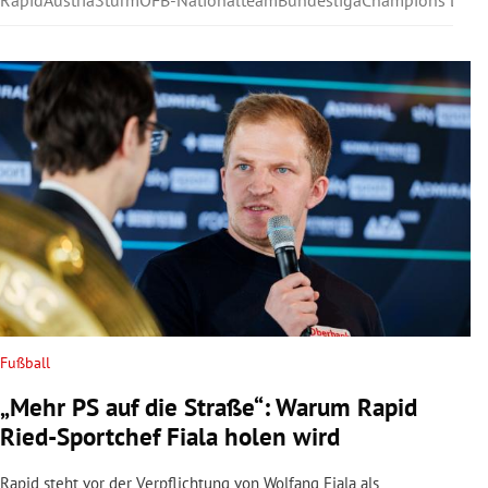
Rapid
Austria
Sturm
ÖFB-Nationalteam
Bundesliga
Champions Leag
Fußball
„Mehr PS auf die Straße“: Warum Rapid
Ried-Sportchef Fiala holen wird
Rapid steht vor der Verpflichtung von Wolfang Fiala als