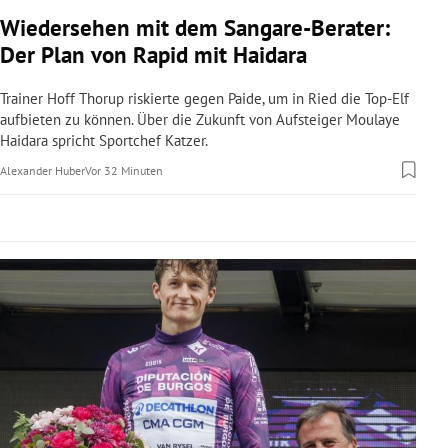
rreich Untermenü
Wiedersehen mit dem Sangare-Berater:
Der Plan von Rapid mit Haidara
rt Untermenü
Trainer Hoff Thorup riskierte gegen Paide, um in Ried die Top-Elf
schaft Untermenü
aufbieten zu können. Über die Zukunft von Aufsteiger Moulaye
Haidara spricht Sportchef Katzer.
s Untermenü
Alexander Huber
Vor 32 Minuten
zeit Untermenü
undheit Untermenü
tur Untermenü
nung Untermenü
lität Untermenü