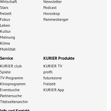
Wirtschaft
Newsletter
Stars
Podcast
freizeit
Horoskop
Fokus
Pammesberger
Leben
Kultur
Meinung
Klima
Mobilität
Service
KURIER Produkte
KURIER club
KURIER TV
Spiele
profil
TV-Programm
futurezone
Kinoprogramm
Freizeit
Eventsuche
KURIER App
Partnersuche
Titelseitenarchiv
Info und Kontakt