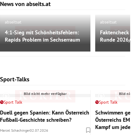
News von abseits.at
Slide 1 von 9
Weiterlesen
abseitsat
abseitsat
4:1-Sieg mit Schönheitsfehlern:
Faktencheck zu
Bild nicht mehr verfügbar
Bild nich
Rapids Problem im Sechserraum
Runde 2026/2
Sport-Talks
Slide 1 von 6
Bild nicht mehr verfügbar
Bild nich
Sport Talk
Sport Talk
Duell gegen Spanien: Kann Österreich
Schwimmen gege
Fußball-Geschichte schreiben?
Österreichs EM-
Kampf um jedes
Marcel Schachinger
02.07.2026