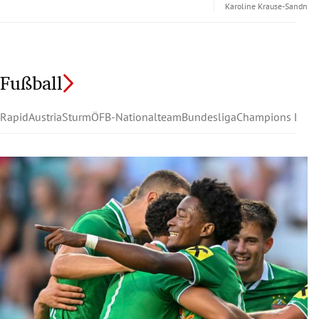
Karoline Krause-Sandner
Fußball
Rapid
Austria
Sturm
ÖFB-Nationalteam
Bundesliga
Champions Leag