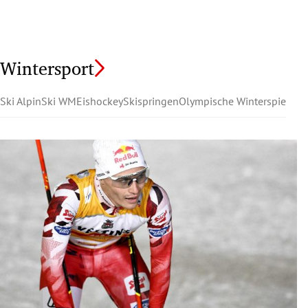
Wintersport
Ski Alpin
Ski WM
Eishockey
Skispringen
Olympische Winterspiele