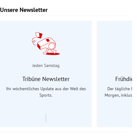
Unsere Newsletter
Slide 1 von 9
Jeden Samstag
Tribüne Newsletter
Frühdien
Ihr wöchentliches Update aus der Welt des
Der tägliche Na
Sports.
Morgen, inklusive
Ös