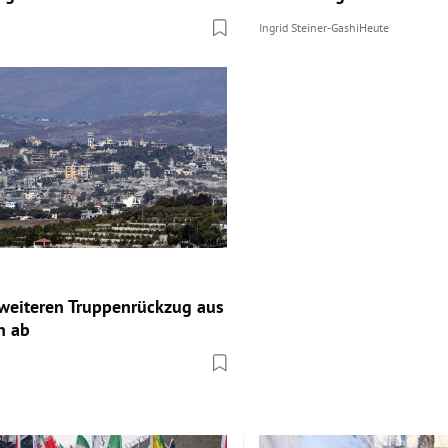
Ingrid Steiner-Gashi
Heute
t weiteren Truppenrückzug aus
n ab