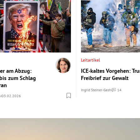
Leitartikel
er am Abzug:
ICE-kaltes Vorgehen: Tr
bis zum Schlag
Freibrief zur Gewalt
ran
Ingrid Steiner-Gashi
14
Kommentare
hi
03.02.2026