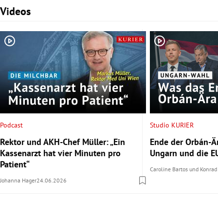
Videos
Slide 1 von 3
Podcast
Studio KURIER
Rektor und AKH-Chef Müller: „Ein
Ende der Orbán-Är
Kassenarzt hat vier Minuten pro
Ungarn und die EU
Patient“
Caroline Bartos
und
Konrad
Johanna Hager
24.06.2026