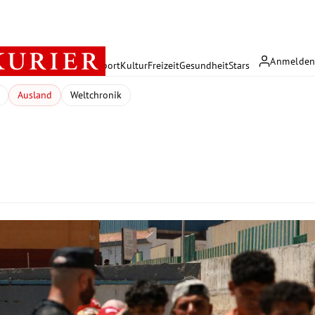
Anmelde
rreich
Politik
Wirtschaft
Sport
Kultur
Freizeit
Gesundheit
Stars
Ausland
Weltchronik