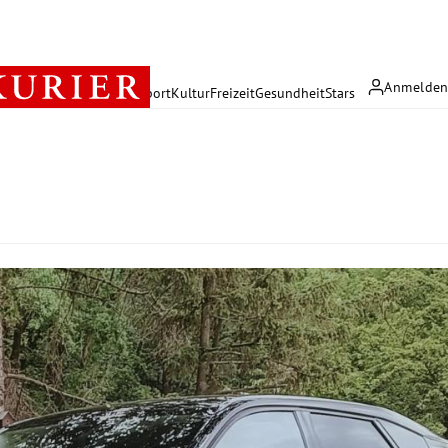
Anmelde
rreich
Politik
Wirtschaft
Sport
Kultur
Freizeit
Gesundheit
Stars