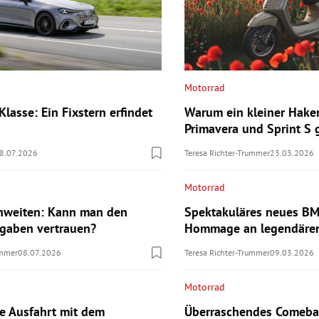
Motorrad
lasse: Ein Fixstern erfindet
Warum ein kleiner Hake
Primavera und Sprint S
8.07.2026
Teresa Richter-Trummer
23.03.2026
Motorrad
hweiten: Kann man den
Spektakuläres neues B
ngaben vertrauen?
Hommage an legendären
ummer
08.07.2026
Teresa Richter-Trummer
09.03.2026
Motorrad
te Ausfahrt mit dem
Überraschendes Comebac