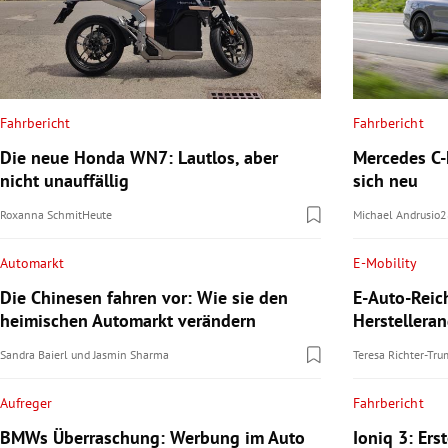
Fahrbericht
Fahrbericht
Die neue Honda WN7: Lautlos, aber
Mercedes C-K
nicht unauffällig
sich neu
Roxanna Schmit
Heute
Michael Andrusio
2
Automarkt
E-Mobility
Die Chinesen fahren vor: Wie sie den
E-Auto-Reic
heimischen Automarkt verändern
Herstellera
Sandra Baierl
und
Jasmin Sharma
Teresa Richter-Tr
Aufreger
Fahrbericht
BMWs Überraschung: Werbung im Auto
Ioniq 3: Ers