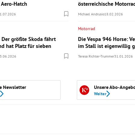
n Aero-Hatch
österreichische Motorr
1.07.2026
Michael Andrusio
18.02.2026
Motorrad
 Der größte Skoda fährt
Die Vespa 946 Horse: Ve
nd hat Platz für sieben
im Stall ist eigenwillig g
3.06.2026
Teresa Richter-Trummer
31.01.2026
e Newsletter
Unsere Abo-Angeb
Weiter