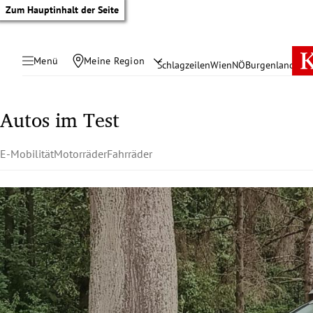
Zum Hauptinhalt der Seite
Menü
Meine Region
Schlagzeilen
Wien
NÖ
Burgenland
Öste
Autos im Test
E-Mobilität
Motorräder
Fahrräder
tik Untermenü
rreich Untermenü