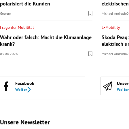
polarisiert die Kunden
elektrische
Gestern
Michael Andrusio
0
Frage der Mobilität
E-Mobility
Wahr oder falsch: Macht die Klimaanlage
Skoda Peaq:
krank?
elektrisch u
03.08.2026
Michael Andrusio
2
Facebook
Unser
Weiter
Weiter
Unsere Newsletter
Slide 1 von 3