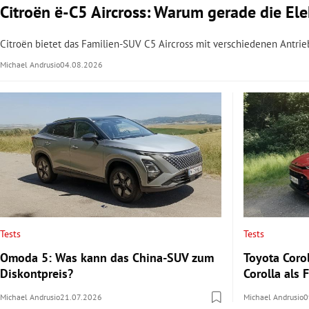
Citroën ë-C5 Aircross: Warum gerade die Elek
Citroën bietet das Familien-SUV C5 Aircross mit verschiedenen Antrie
Michael Andrusio
04.08.2026
Tests
Tests
Omoda 5: Was kann das China-SUV zum
Toyota Corol
Diskontpreis?
Corolla als
Michael Andrusio
21.07.2026
Michael Andrusio
0