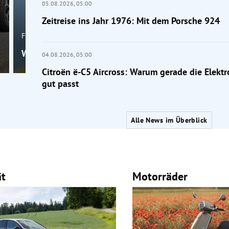
05.08.2026,
05:00
Zeitreise ins Jahr 1976: Mit dem Porsche 924
Frage der Mobilität
Wahr oder falsch: Macht die Klimaanlage krank?
04.08.2026,
05:00
Citroën ë-C5 Aircross: Warum gerade die Elektr
gut passt
Alle News im Überblick
ät
Motorräder