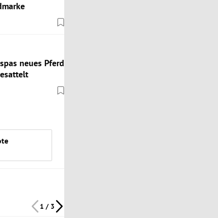
admarke
spas neues Pferd
esattelt
ote
1 / 3