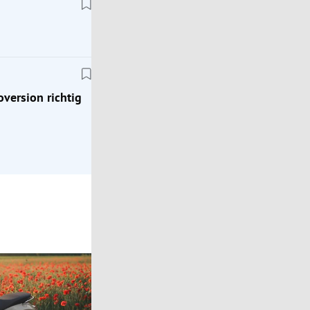
Klassik
Zeitreise ins Jahr 1976: Mit dem Porsche 924
oversion richtig