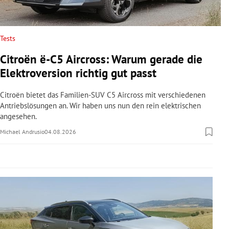
rreich Untermenü
rt Untermenü
Tests
Citroën ë-C5 Aircross: Warum gerade die
schaft Untermenü
Elektroversion richtig gut passt
s Untermenü
Citroën bietet das Familien-SUV C5 Aircross mit verschiedenen
Antriebslösungen an. Wir haben uns nun den rein elektrischen
zeit Untermenü
angesehen.
Michael Andrusio
04.08.2026
undheit Untermenü
tur Untermenü
nung Untermenü
lität Untermenü