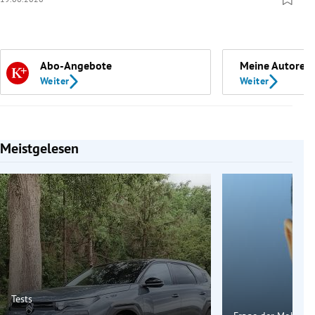
Abo-Angebote
Meine Autoren
Weiter
Weiter
Meistgelesen
Slide 1 von 7
Tests