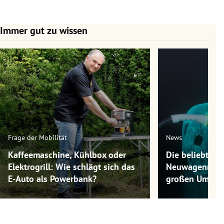
Immer gut zu wissen
Slide 1 von 7
Frage der Mobilität
News
Kaffeemaschine, Kühlbox oder
Die beliebtest
Elektrogrill: Wie schlägt sich das
Neuwagenmode
E-Auto als Powerbank?
großen Umwel