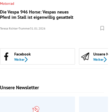
Motorrad
Die Vespa 946 Horse: Vespas neues
Pferd im Stall ist eigenwillig gesattelt
Teresa Richter-Trummer
31.01.2026
Facebook
Unsere Ne
Weiter
Weiter
Unsere Newsletter
Slide 1 von 9