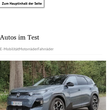
Zum Hauptinhalt der Seite
Autos im Test
E-Mobilität
Motorräder
Fahrräder
tik Untermenü