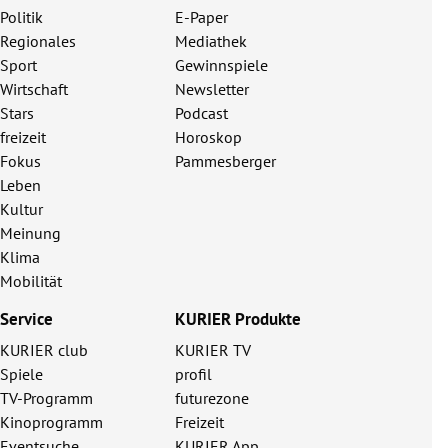
Politik
E-Paper
Regionales
Mediathek
Sport
Gewinnspiele
Wirtschaft
Newsletter
Stars
Podcast
freizeit
Horoskop
Fokus
Pammesberger
Leben
Kultur
Meinung
Klima
Mobilität
Service
KURIER Produkte
KURIER club
KURIER TV
Spiele
profil
TV-Programm
futurezone
Kinoprogramm
Freizeit
Eventsuche
KURIER App