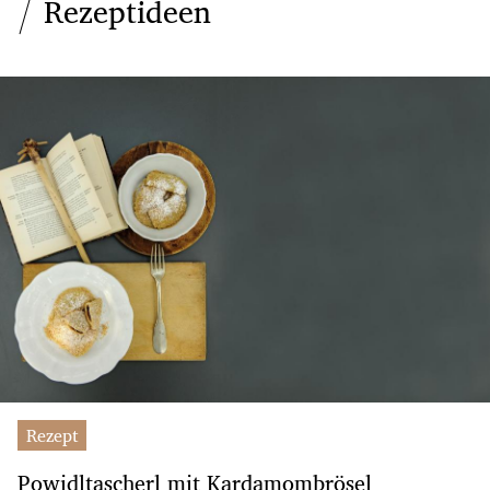
Rezeptideen
Rezept
Powidltascherl mit Kardamombrösel