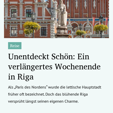
erreich Untermenü
rt Untermenü
tschaft Untermenü
rs Untermenü
Reise
Unentdeckt Schön: Ein
izeit Untermenü
verlängertes Wochenende
undheit Untermenü
in Riga
tur Untermenü
Als „Paris des Nordens“ wurde die lettische Hauptstadt
nung Untermenü
früher oft bezeichnet. Doch das blühende Riga
ilität Untermenü
versprüht längst seinen eigenen Charme.