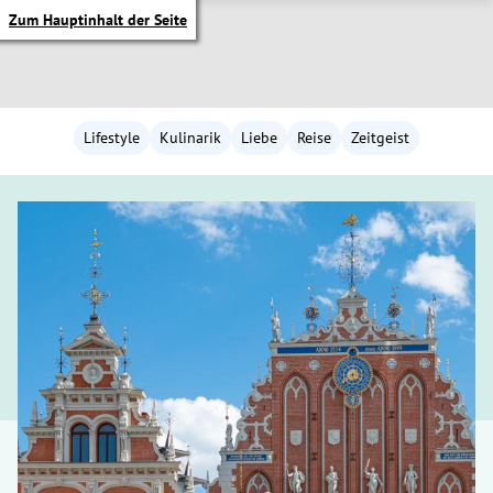
Zum Hauptinhalt der Seite
Lifestyle
Kulinarik
Liebe
Reise
Zeitgeist
itik Untermenü