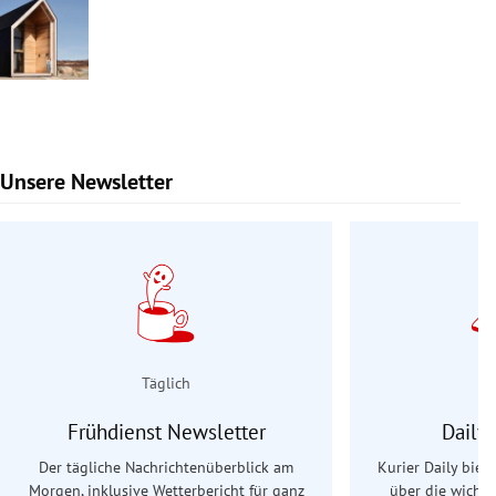
Unsere Newsletter
Slide 1 von 9
Täglich
Frühdienst Newsletter
Daily
Der tägliche Nachrichtenüberblick am
Kurier Daily biet
Morgen, inklusive Wetterbericht für ganz
über die wichti