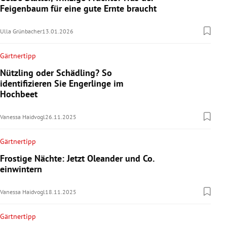
Feigenbaum für eine gute Ernte braucht
Ulla Grünbacher
13.01.2026
Gärtnertipp
Nützling oder Schädling? So
identifizieren Sie Engerlinge im
Hochbeet
Vanessa Haidvogl
26.11.2025
Gärtnertipp
Frostige Nächte: Jetzt Oleander und Co.
einwintern
Vanessa Haidvogl
18.11.2025
Gärtnertipp