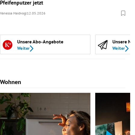
Pfeifenputzer jetzt
Vanessa Haidvogl
12.05.2026
Unsere Abo-Angebote
Unsere Ne
Weiter
Weiter
Wohnen
Slide 1 von 7