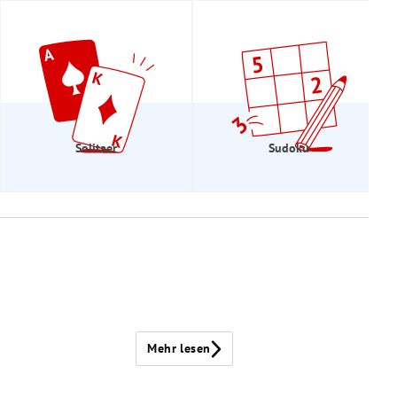
Solitaer
Sudoku
Mehr lesen