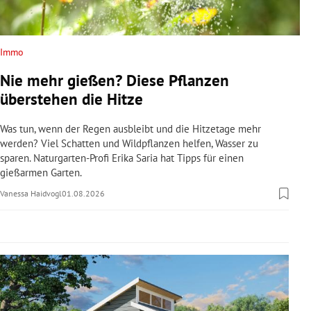
rreich Untermenü
rt Untermenü
Immo
Nie mehr gießen? Diese Pflanzen
schaft Untermenü
überstehen die Hitze
s Untermenü
Was tun, wenn der Regen ausbleibt und die Hitzetage mehr
werden? Viel Schatten und Wildpflanzen helfen, Wasser zu
zeit Untermenü
sparen. Naturgarten-Profi Erika Saria hat Tipps für einen
gießarmen Garten.
undheit Untermenü
Vanessa Haidvogl
01.08.2026
tur Untermenü
nung Untermenü
lität Untermenü